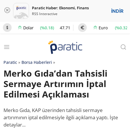
Paratic Haber: Ekonomi, Finans
İNDİR
RSS Interactive
(%0.18)
47.71
(%0.32)
Dolar
Euro
Paratic
»
Borsa Haberleri
»
Merko Gıda’dan Tahsisli
Sermaye Artırımın İptal
Edilmesi Açıklaması
Merko Gıda, KAP üzerinden tahsisli sermaye
artırımının iptal edilmesiyle ilgili açıklama yaptı. İşte
detaylar...