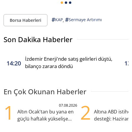
#
#
,
KAP
Sermaye Artırımı
Borsa Haberleri
Son Dakika Haberler
İzdemir Enerji'nde satış gelirleri düştü,
14:20
13
bilanço zarara döndü
En Çok Okunan Haberler
1
2
07.08.2026
Altın Ocak'tan bu yana en
Altına ABD istih
güçlü haftalık yükselişe
desteği: Haziran
hazırlanıyor
yana en yüksek s