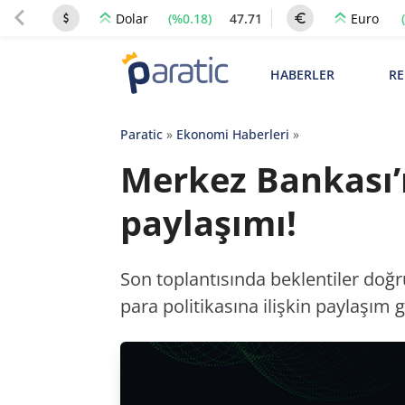
(%0.18)
47.71
Dolar
Euro
HABERLER
RE
Paratic
»
Ekonomi Haberleri
»
Merkez Bankası’n
paylaşımı!
Son toplantısında beklentiler doğ
para politikasına ilişkin paylaşım g