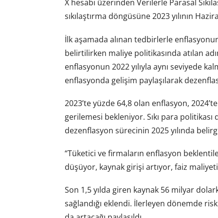
X hesabı üzerinden Verilerle Parasal Sıkıl
sıkılaştırma döngüsüne 2023 yılının Haziran
İlk aşamada alınan tedbirlerle enflasyonu
belirtilirken maliye politikasında atılan ad
enflasyonun 2022 yılıyla aynı seviyede kal
enflasyonda gelişim paylaşılarak dezenfla
2023’te yüzde 64,8 olan enflasyon, 2024’te
gerilemesi bekleniyor. Sıkı para politikası
dezenflasyon sürecinin 2025 yılında belirg
“Tüketici ve firmaların enflasyon beklentile
düşüyor, kaynak girişi artıyor, faiz maliyeti 
Son 1,5 yılda giren kaynak 56 milyar dolarke
sağlandığı eklendi. İlerleyen dönemde ri
da artacağı paylaşıldı.