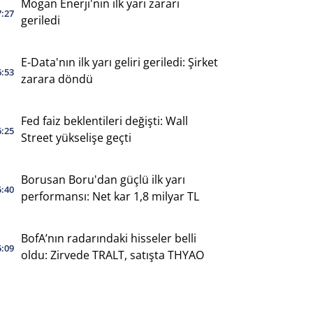
Mogan Enerji'nin ilk yarı zararı
7:27
geriledi
E-Data'nın ilk yarı geliri geriledi: Şirket
6:53
zarara döndü
Fed faiz beklentileri değişti: Wall
6:25
Street yükselişe geçti
Borusan Boru'dan güçlü ilk yarı
5:40
performansı: Net kar 1,8 milyar TL
BofA’nın radarındaki hisseler belli
5:09
oldu: Zirvede TRALT, satışta THYAO