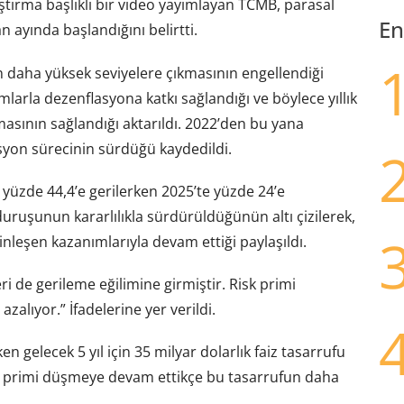
aştırma başlıklı bir video yayımlayan TCMB, parasal
En
 ayında başlandığını belirtti.
n daha yüksek seviyelere çıkmasının engellendiği
ımlarla dezenflasyona katkı sağlandığı ve böylece yıllık
masının sağlandığı aktarıldı. 2022’den bu yana
syon sürecinin sürdüğü kaydedildi.
 yüzde 44,4’e gerilerken 2025’te yüzde 24’e
 duruşunun kararlılıkla sürdürüldüğünün altı çizilerek,
inleşen kazanımlarıyla devam ettiği paylaşıldı.
ri de gerileme eğilimine girmiştir. Risk primi
azalıyor.” İfadelerine yer verildi.
n gelecek 5 yıl için 35 milyar dolarlık faiz tasarrufu
sk primi düşmeye devam ettikçe bu tasarrufun daha