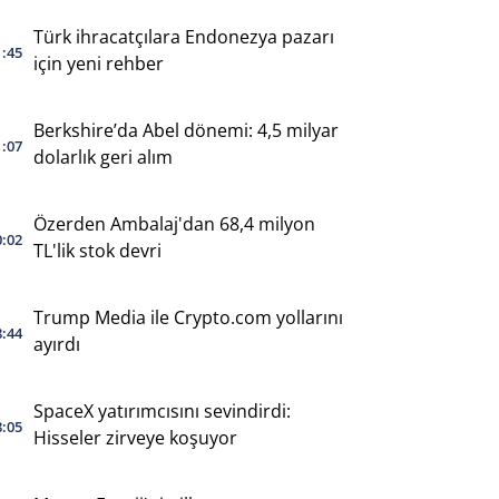
Türk ihracatçılara Endonezya pazarı
1:45
için yeni rehber
Berkshire’da Abel dönemi: 4,5 milyar
1:07
dolarlık geri alım
Özerden Ambalaj'dan 68,4 milyon
0:02
TL'lik stok devri
Trump Media ile Crypto.com yollarını
8:44
ayırdı
SpaceX yatırımcısını sevindirdi:
8:05
Hisseler zirveye koşuyor