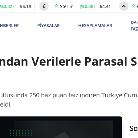
(%0.32)
55.19
(%0.38)
64.41
Sterlin
DA
HBERLER
PİYASALAR
HESAPLAMALAR
FA
dan Verilerle Parasal S
rultusunda 250 baz puan faiz indiren Türkiye Cum
eldi.
So