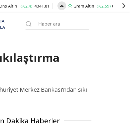
(%2.4)
4341.81
(%2.59)
6660.55
Ons Altın
Gram Altın
HA
ZLA
ıkılaştırma
huriyet Merkez Bankası’ndan sıkı
n Dakika Haberler