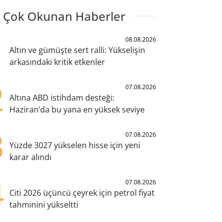
 Çok Okunan Haberler
1
08.08.2026
Altın ve gümüşte sert ralli: Yükselişin
arkasındaki kritik etkenler
2
07.08.2026
Altına ABD istihdam desteği:
Haziran’da bu yana en yüksek seviye
3
07.08.2026
Yüzde 3027 yükselen hisse için yeni
karar alındı
4
07.08.2026
Citi 2026 üçüncü çeyrek için petrol fiyat
tahminini yükseltti