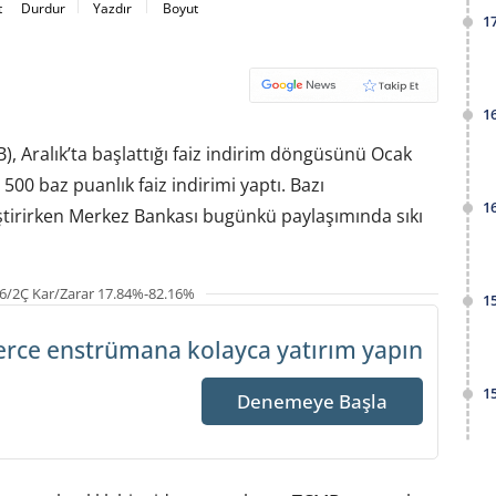
t
Durdur
Yazdır
Boyut
1
1
 Aralık’ta başlattığı faiz indirim döngüsünü Ocak
00 baz puanlık faiz indirimi yaptı. Bazı
1
eştirirken Merkez Bankası bugünkü paylaşımında sıkı
6/2Ç Kar/Zarar 17.84%-82.16%
1
erce enstrümana
kolayca yatırım yapın
1
Denemeye Başla