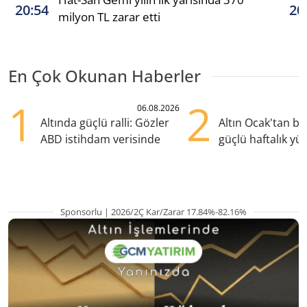
20:54
20
milyon TL zarar etti
En Çok Okunan Haberler
1
2
06.08.2026
Altında güçlü ralli: Gözler
Altın Ocak'tan b
ABD istihdam verisinde
güçlü haftalık yük
hazırlanıyor
Sponsorlu | 2026/2Ç Kar/Zarar 17.84%-82.16%