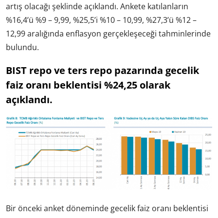
artış olacağı şeklinde açıklandı. Ankete katılanların
%16,4’ü %9 – 9,99, %25,5’i %10 – 10,99, %27,3’ü %12 –
12,99 aralığında enflasyon gerçekleşeceği tahminlerinde
bulundu.
BIST repo ve ters repo pazarında gecelik
faiz oranı beklentisi %24,25 olarak
açıklandı.
Bir önceki anket döneminde gecelik faiz oranı beklentisi