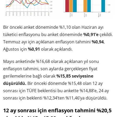
Bir önceki anket döneminde
%1,10 olan Haziran ayı
tüketici enflasyonu bu anket döneminde
%0,91’e
çekildi.
Temmuz ayı için açıklanan enflasyon tahmini
%0,94
,
Ağustos için
%0,91
olarak açıklandı.
Mayıs anketinde %16,68 olarak açıklanan yıl sonu
enflasyon tahmini, son aylarda gerçekleşen fiyat
gerilemelerine bağlı olarak
%15,85 seviyesine
düşürüldü.
Bir önceki dönemde %15,48 olan 12 ay
sonrası için TÜFE beklentisi bu ankette %14,88’e, 24 ay
sonrası için beklenti %12,34’ten %11,46’ya düşürüldü.
12 ay sonrası için enflasyon tahmini %20,5