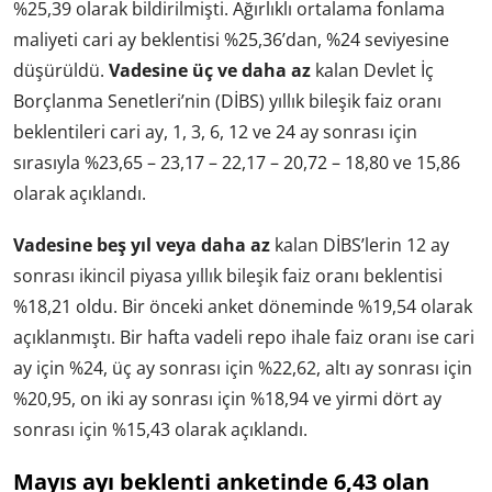
%25,39 olarak bildirilmişti. Ağırlıklı ortalama fonlama
maliyeti cari ay beklentisi %25,36’dan, %24 seviyesine
düşürüldü.
Vadesine üç ve daha az
kalan Devlet İç
Borçlanma Senetleri’nin (DİBS) yıllık bileşik faiz oranı
beklentileri cari ay, 1, 3, 6, 12 ve 24 ay sonrası için
sırasıyla %23,65 – 23,17 – 22,17 – 20,72 – 18,80 ve 15,86
olarak açıklandı.
Vadesine beş yıl veya daha az
kalan DİBS’lerin 12 ay
sonrası ikincil piyasa yıllık bileşik faiz oranı beklentisi
%18,21 oldu. Bir önceki anket döneminde %19,54 olarak
açıklanmıştı. Bir hafta vadeli repo ihale faiz oranı ise cari
ay için %24, üç ay sonrası için %22,62, altı ay sonrası için
%20,95, on iki ay sonrası için %18,94 ve yirmi dört ay
sonrası için %15,43 olarak açıklandı.
Mayıs ayı beklenti anketinde 6,43 olan