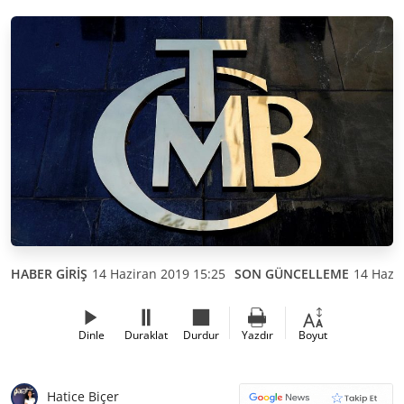
HABER GİRİŞ
14 Haziran 2019 15:25
SON GÜNCELLEME
14 Hazir
Dinle
Duraklat
Durdur
Yazdır
Boyut
Hatice Biçer