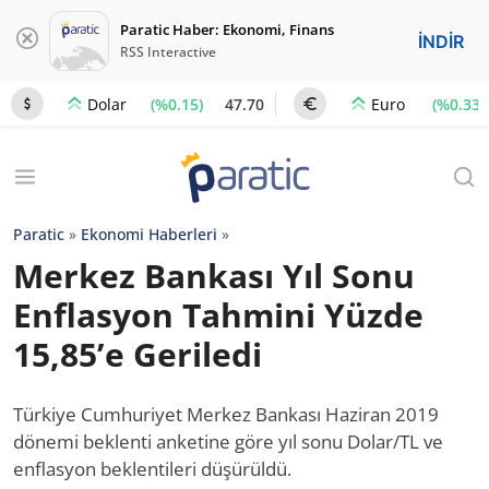
Paratic Haber: Ekonomi, Finans
İNDİR
RSS Interactive
(%0.15)
47.70
(%0.33)
Dolar
Euro
Paratic
»
Ekonomi Haberleri
»
Merkez Bankası Yıl Sonu
Enflasyon Tahmini Yüzde
15,85’e Geriledi
Türkiye Cumhuriyet Merkez Bankası Haziran 2019
dönemi beklenti anketine göre yıl sonu Dolar/TL ve
enflasyon beklentileri düşürüldü.