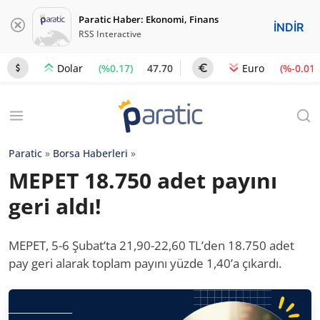
Paratic Haber: Ekonomi, Finans
İNDİR
RSS Interactive
(%0.17)
47.70
(%-0.01)
Dolar
Euro
Paratic
»
Borsa Haberleri
»
MEPET 18.750 adet payını
geri aldı!
MEPET, 5-6 Şubat’ta 21,90-22,60 TL’den 18.750 adet
pay geri alarak toplam payını yüzde 1,40’a çıkardı.