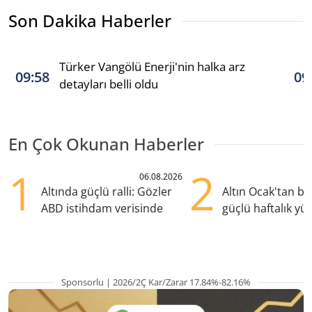
Son Dakika Haberler
Türker Vangölü Enerji'nin halka arz
09:58
09
detayları belli oldu
En Çok Okunan Haberler
1
2
06.08.2026
Altında güçlü ralli: Gözler
Altın Ocak'tan b
ABD istihdam verisinde
güçlü haftalık yük
hazırlanıyor
Sponsorlu | 2026/2Ç Kar/Zarar 17.84%-82.16%