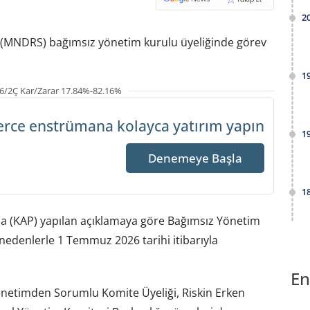
2
e (MNDRS) bağımsız yönetim kurulu üyeliğinde görev
1
6/2Ç Kar/Zarar 17.84%-82.16%
erce enstrümana
kolayca yatırım yapın
1
Denemeye Başla
1
a (KAP) yapılan açıklamaya göre Bağımsız Yönetim
nedenlerle 1 Temmuz 2026 tarihi itibarıyla
En
 Denetimden Sorumlu Komite Üyeliği, Riskin Erken