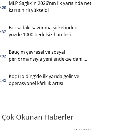
MLP Sağlık’ın 2026’nın ilk yarısında net
0:08
karı sınırlı yükseldi
Borsadaki savunma şirketinden
9:37
yüzde 1000 bedelsiz hamlesi
Batıçim çevresel ve sosyal
9:02
performansıyla yeni endekse dahil
oldu
Koç Holding'de ilk yarıda gelir ve
8:42
operasyonel kârlılık artışı
 Çok Okunan Haberler