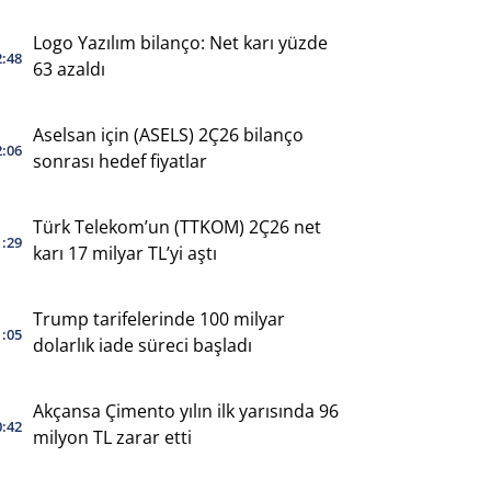
Logo Yazılım bilanço: Net karı yüzde
2:48
63 azaldı
Aselsan için (ASELS) 2Ç26 bilanço
2:06
sonrası hedef fiyatlar
Türk Telekom’un (TTKOM) 2Ç26 net
1:29
karı 17 milyar TL’yi aştı
Trump tarifelerinde 100 milyar
1:05
dolarlık iade süreci başladı
Akçansa Çimento yılın ilk yarısında 96
0:42
milyon TL zarar etti