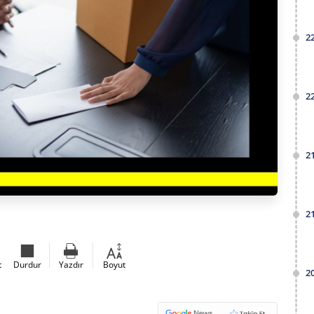
2
2
2
2
t
Durdur
Yazdır
Boyut
2