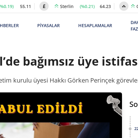
(%0.19)
55.11
(%0.21)
64.23
Sterlin
DA
HBERLER
PİYASALAR
HESAPLAMALAR
FA
’de bağımsız üye istifas
tim kurulu üyesi Hakkı Görken Perinçek görevlerin
So
2