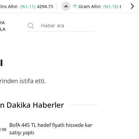
(%1.11)
4294.73
(%1.15)
6570.85
Ons Altın
Gram Altın
HA
ZLA
ı
den istifa etti.
n Dakika Haberler
BofA 445 TL hedef fiyatlı hissede kar
2:59
satışı yaptı