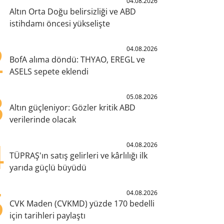
1
04.08.2026
Altın Orta Doğu belirsizliği ve ABD
istihdamı öncesi yükselişte
2
04.08.2026
BofA alıma döndü: THYAO, EREGL ve
ASELS sepete eklendi
3
05.08.2026
Altın güçleniyor: Gözler kritik ABD
verilerinde olacak
4
04.08.2026
TÜPRAŞ'ın satış gelirleri ve kârlılığı ilk
yarıda güçlü büyüdü
5
04.08.2026
CVK Maden (CVKMD) yüzde 170 bedelli
için tarihleri paylaştı