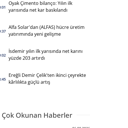
Oyak Çimento bilanço: Yılın ilk
0:01
yarısında net kar baskılandı
Alfa Solar'dan (ALFAS) hücre üretim
9:37
yatırımında yeni gelişme
İsdemir yılın ilk yarısında net karını
9:02
yüzde 203 artırdı
Ereğli Demir Çelik'ten ikinci çeyrekte
8:45
kârlılıkta güçlü artış
 Çok Okunan Haberler