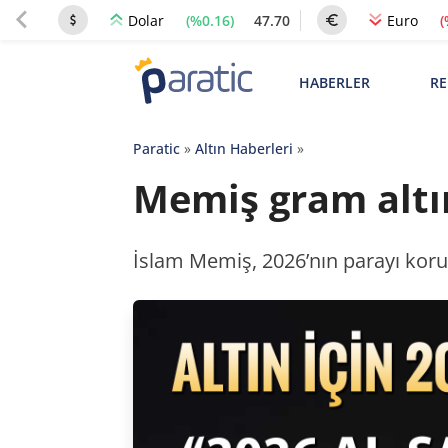
(%0.16)
47.70
(
Dolar
Euro
HABERLER
RE
Paratic
»
Altın Haberleri
»
Memiş gram altın 
İslam Memiş, 2026’nın parayı koruma