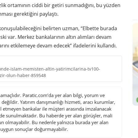
ik ortamının ciddi bir getiri sunmadığını, bu yüzden
ması gerektiğini paylaştı.
konuşulabileceğini belirten uzman, “Elbette burada
riski var. Merkez bankalarının altın alımları devam
larını etkilemeye devam edecek” ifadelerini kullandı.
nde-islam-memisten-altin-yatirimcilarina-tv100-
azir-olun-haber-859548
maçlıdır. Paratic.com’da yer alan bilgi, yorum ve
değildir. Yatırım danışmanlığı hizmeti, aracı kurumlar,
l etmeyen bankalar ile müşteri arasında imzalanacak
de sunulmaktadır. Bu haberde yer alan görüşler, mali
gun olmayabilir. Bu nedenle yalnızca burada yer alan
i uygun sonuçlar doğurmayabilir.