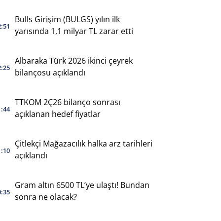
yaptı
Bulls Girişim (BULGS) yılın ilk
2:51
yarısında 1,1 milyar TL zarar etti
Albaraka Türk 2026 ikinci çeyrek
2:25
bilançosu açıklandı
TTKOM 2Ç26 bilanço sonrası
1:44
açıklanan hedef fiyatlar
Çitlekçi Mağazacılık halka arz tarihleri
1:10
açıklandı
Gram altın 6500 TL’ye ulaştı! Bundan
0:35
sonra ne olacak?