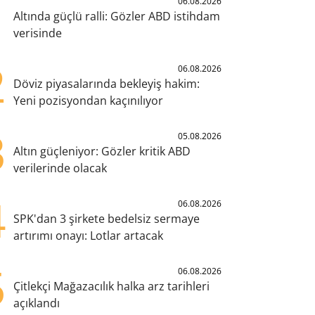
1
06.08.2026
Altında güçlü ralli: Gözler ABD istihdam
verisinde
2
06.08.2026
Döviz piyasalarında bekleyiş hakim:
Yeni pozisyondan kaçınılıyor
3
05.08.2026
Altın güçleniyor: Gözler kritik ABD
verilerinde olacak
4
06.08.2026
SPK'dan 3 şirkete bedelsiz sermaye
artırımı onayı: Lotlar artacak
5
06.08.2026
Çitlekçi Mağazacılık halka arz tarihleri
açıklandı