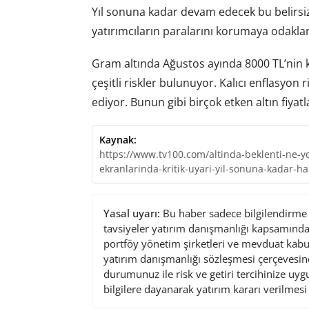
Yıl sonuna kadar devam edecek bu belirsizl
yatırımcıların paralarını korumaya odaklan
Gram altında Ağustos ayında 8000 TL’nin 
çeşitli riskler bulunuyor. Kalıcı enflasyon 
ediyor. Bunun gibi birçok etken altın fiyat
Kaynak:
https://www.tv100.com/altinda-beklenti-ne-yo
ekranlarinda-kritik-uyari-yil-sonuna-kadar-h
Yasal uyarı:
Bu haber sadece bilgilendirme a
tavsiyeler yatırım danışmanlığı kapsamında 
portföy yönetim şirketleri ve mevduat kabu
yatırım danışmanlığı sözleşmesi çerçevesin
durumunuz ile risk ve getiri tercihinize uy
bilgilere dayanarak yatırım kararı verilmes