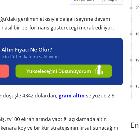
2
u’daki gerilimin etkisiyle dalgalı seyrine devam
 nasıl bir performans göstereceği merak ediliyor.
1
 Altın Fiyatı Ne Olur?
için lütfen katılım sağlayınız.
1
Yükseleceğini Düşünüyorum
1
9 düşüşle 4342 dolardan,
gram altın
se yüzde 2,9
ş, tv100 ekranlarında yaptığı açıklamada altın
En
 kenara koy ve biriktir stratejisinin fırsat sunacağını