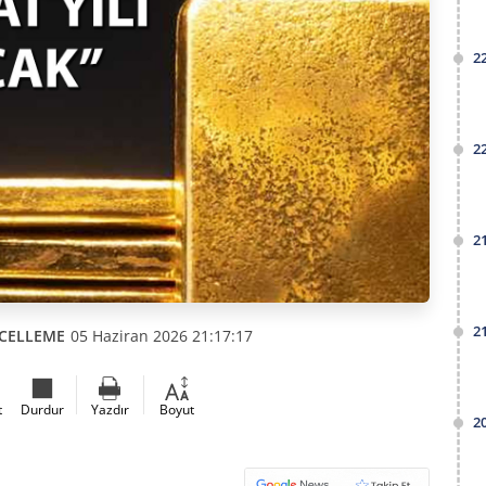
2
2
2
2
CELLEME
05 Haziran 2026 21:17:17
t
Durdur
Yazdır
Boyut
2