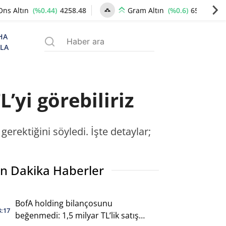
(%0.44)
4258.48
(%0.6)
6531.50
Ons Altın
Gram Altın
HA
ZLA
’yi görebiliriz
erektiğini söyledi. İşte detaylar;
n Dakika Haberler
BofA holding bilançosunu
3:17
beğenmedi: 1,5 milyar TL’lik satış