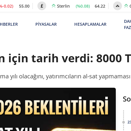
%-0.02)
55.00
(%0.08)
64.22
Sterlin
DA
HBERLER
PİYASALAR
HESAPLAMALAR
FA
için tarih verdi: 8000 TL
 yılı olacağını, yatırımcıların al-sat yapmaması g
So
2