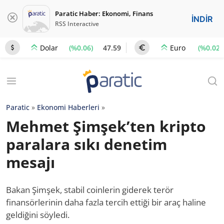
Paratic Haber: Ekonomi, Finans
İNDİR
RSS Interactive
(%0.06)
47.59
(%0.02)
Dolar
Euro
Paratic
»
Ekonomi Haberleri
»
Mehmet Şimşek’ten kripto
paralara sıkı denetim
mesajı
Bakan Şimşek, stabil coinlerin giderek terör
finansörlerinin daha fazla tercih ettiği bir araç haline
geldiğini söyledi.