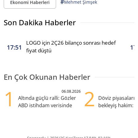
#
Mehmet Şimşek
Ekonomi Haberleri
Son Dakika Haberler
LOGO için 2Ç26 bilanço sonrası hedef
17:51
17
fiyat düştü
En Çok Okunan Haberler
1
2
06.08.2026
Altında güçlü ralli: Gözler
Döviz piyasaları
ABD istihdam verisinde
bekleyiş hakim: Y
pozisyondan kaçı