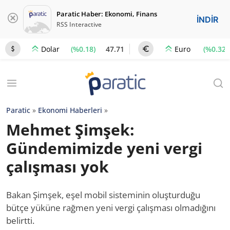
Paratic Haber: Ekonomi, Finans
İNDİR
RSS Interactive
(%0.18)
47.71
(%0.32)
Dolar
Euro
Paratic
»
Ekonomi Haberleri
»
Mehmet Şimşek:
Gündemimizde yeni vergi
çalışması yok
Bakan Şimşek, eşel mobil sisteminin oluşturduğu
bütçe yüküne rağmen yeni vergi çalışması olmadığını
belirtti.