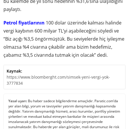
bu kalemde de yıl sonu hedefinin %31,6’sına ulaşıldığını
paylaştı.
Petrol fiyatlarının
100 dolar üzerinde kalması halinde
vergi kaybının 600 milyar TL’yi aşabileceğini söyledi ve
“Biz açığı %3,5 öngörmüştük. Bu seviyelerde hiç iyileşme
olmazsa %4 civarına çıkabilir ama bizim hedefimiz,
çabamız %3,5 civarında tutmak için olacak” dedi.
Kaynak:
https://www.bloomberght.com/simsek-yeni-vergi-yok-
3777834
Yasal uyarı:
Bu haber sadece bilgilendirme amaçlıdır. Paratic.com’da
yer alan bilgi, yorum ve tavsiyeler yatırım danışmanlığı kapsamında
değildir. Yatırım danışmanlığı hizmeti, aracı kurumlar, portföy yönetim
şirketleri ve mevduat kabul etmeyen bankalar ile müşteri arasında
imzalanacak yatırım danışmanlığı sözleşmesi çerçevesinde
sunulmaktadır. Bu haberde yer alan görüşler, mali durumunuz ile risk