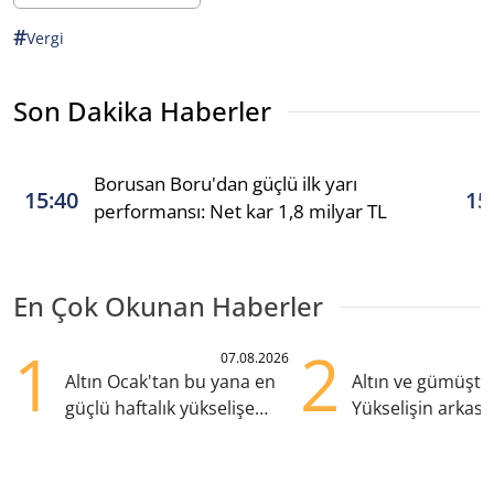
#
Vergi
Son Dakika Haberler
Borusan Boru'dan güçlü ilk yarı
15:40
15
performansı: Net kar 1,8 milyar TL
En Çok Okunan Haberler
1
2
07.08.2026
Altın Ocak'tan bu yana en
Altın ve gümüşte s
güçlü haftalık yükselişe
Yükselişin arkası
hazırlanıyor
kritik etkenler