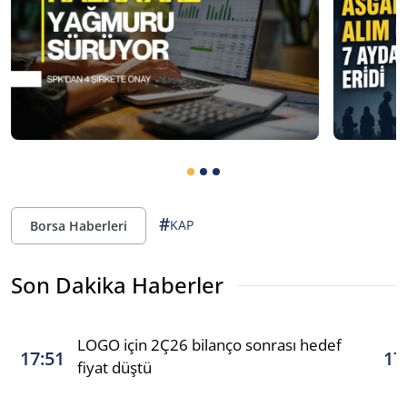
#
KAP
Borsa Haberleri
Son Dakika Haberler
LOGO için 2Ç26 bilanço sonrası hedef
17:51
17
fiyat düştü