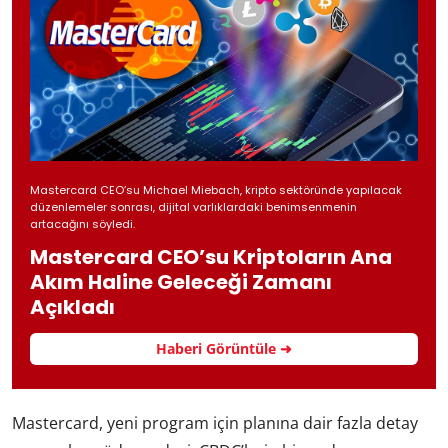
Mastercard CEO’su Michael Miebach, kripto sektöründe yapılacak
düzenlemeler sonrası, dijital varlıklardaki benimsenmenin
artacağını söyledi.
Mastercard CEO’su Kriptoların Ana
Akım Haline Geleceği Zamanı
Açıkladı
Haberi Görüntüle ➜
Mastercard, yeni program için planına dair fazla detay