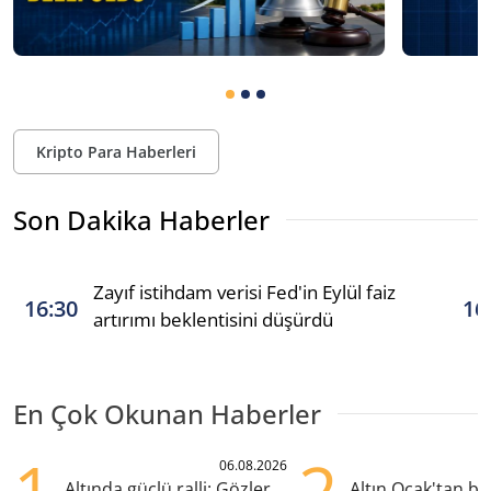
Kripto Para Haberleri
Son Dakika Haberler
Zayıf istihdam verisi Fed'in Eylül faiz
16:30
16
artırımı beklentisini düşürdü
En Çok Okunan Haberler
06.08.2026
Altında güçlü ralli: Gözler
Altın Ocak'tan b