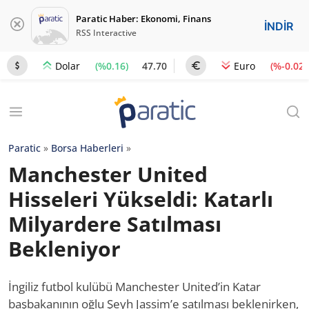
Paratic Haber: Ekonomi, Finans
İNDİR
RSS Interactive
(%0.16)
47.70
(%-0.02)
Dolar
Euro
Paratic
»
Borsa Haberleri
»
Manchester United
Hisseleri Yükseldi: Katarlı
Milyardere Satılması
Bekleniyor
İngiliz futbol kulübü Manchester United’in Katar
başbakanının oğlu Şeyh Jassim’e satılması beklenirken,