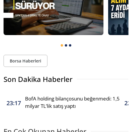
Borsa Haberleri
Son Dakika Haberler
BofA holding bilançosunu beğenmedi: 1,5
23:17
22
milyar TL’lik satış yaptı
En Çok Okunan Haberler