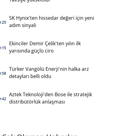
SK Hynix'ten hissedar değeri için yeni
0:25
adım sinyali
Ekinciler Demir Çelik'ten yılın ilk
0:15
yarısında güçlü ciro
Türker Vangölü Enerji'nin halka arz
9:58
detayları belli oldu
Aztek Teknoloji'den Bose ile stratejik
9:42
distribütörlük anlaşması