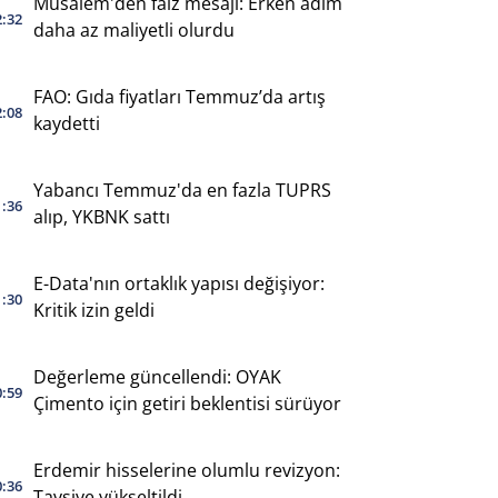
Musalem'den faiz mesajı: Erken adım
2:32
daha az maliyetli olurdu
FAO: Gıda fiyatları Temmuz’da artış
2:08
kaydetti
Yabancı Temmuz'da en fazla TUPRS
1:36
alıp, YKBNK sattı
E-Data'nın ortaklık yapısı değişiyor:
1:30
Kritik izin geldi
Değerleme güncellendi: OYAK
0:59
Çimento için getiri beklentisi sürüyor
Erdemir hisselerine olumlu revizyon:
0:36
Tavsiye yükseltildi