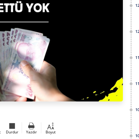
1
1
1
1
1
t
Durdur
Yazdır
Boyut
1