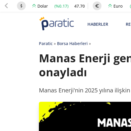
(%0.17)
47.70
Dolar
Euro
HABERLER
RE
Paratic
»
Borsa Haberleri
»
Manas Enerji ge
onayladı
Manas Enerji'nin 2025 yılına ilişki