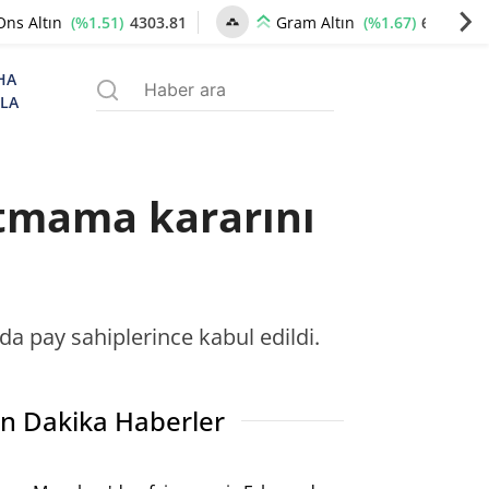
(%1.51)
4303.81
(%1.67)
6601.32
Ons Altın
Gram Altın
HA
ZLA
ıtmama kararını
lda pay sahiplerince kabul edildi.
n Dakika Haberler