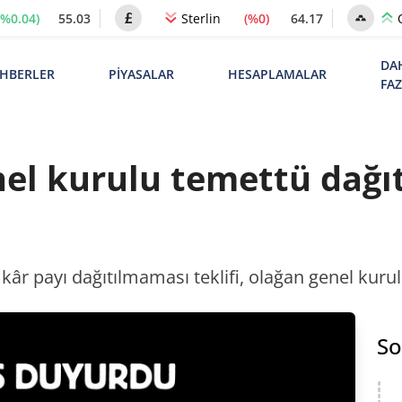
(%0.04)
55.03
(%0)
64.17
Sterlin
DA
HBERLER
PİYASALAR
HESAPLAMALAR
FA
nel kurulu temettü dağ
n kâr payı dağıtılmaması teklifi, olağan genel kuru
So