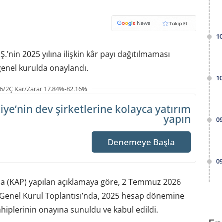
1
.’nin 2025 yılına ilişkin kâr payı dağıtılmaması
genel kurulda onaylandı.
1
6/2Ç Kar/Zarar 17.84%-82.16%
iye’nin dev şirketlerine
kolayca yatırım
yapın
0
Denemeye Başla
0
a (KAP) yapılan açıklamaya göre, 2 Temmuz 2026
an Genel Kurul Toplantısı’nda, 2025 hesap dönemine
ahiplerinin onayına sunuldu ve kabul edildi.