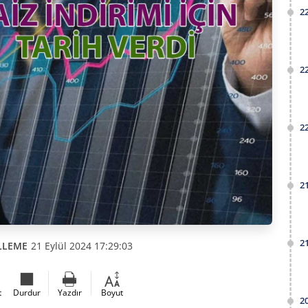
2
2
2
2
2
LLEME
21 Eylül 2024 17:29:03
t
Durdur
Yazdır
Boyut
2