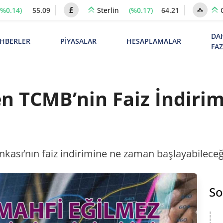
(%0.14)
55.09
(%0.17)
64.21
Sterlin
DA
HBERLER
PİYASALAR
HESAPLAMALAR
FA
n TCMB’nin Faiz İndirimi
nkası’nın faiz indirimine ne zaman başlayabilece
So