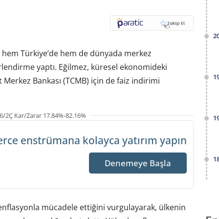
2
ta hem Türkiye’de hem de dünyada merkez
erlendirme yaptı. Eğilmez, küresel ekonomideki
1
t Merkez Bankası (TCMB) için de faiz indirimi
6/2Ç Kar/Zarar 17.84%-82.16%
1
erce enstrümana
kolayca yatırım yapın
1
Denemeye Başla
 enflasyonla mücadele ettiğini vurgulayarak, ülkenin