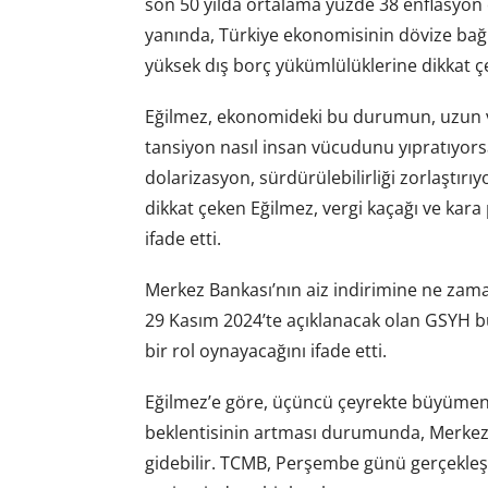
son 50 yılda ortalama yüzde 38 enflasyon o
yanında, Türkiye ekonomisinin dövize bağ
yüksek dış borç yükümlülüklerine dikkat çe
Eğilmez, ekonomideki bu durumun, uzun vad
tansiyon nasıl insan vücudunu yıpratıyor
dolarizasyon, sürdürülebilirliği zorlaştırıy
dikkat çeken Eğilmez, vergi kaçağı ve kara
ifade etti.
Merkez Bankası’nın aiz indirimine ne zama
29 Kasım 2024’te açıklanacak olan GSYH bü
bir rol oynayacağını ifade etti.
Eğilmez’e göre, üçüncü çeyrekte büyümeni
beklentisinin artması durumunda, Merkez Ba
gidebilir. TCMB, Perşembe günü gerçekleş