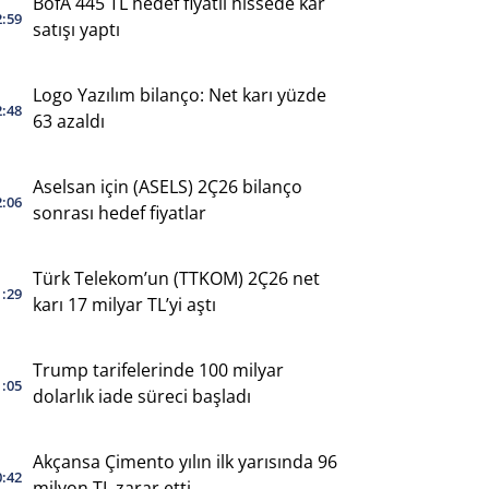
BofA 445 TL hedef fiyatlı hissede kar
2:59
satışı yaptı
Logo Yazılım bilanço: Net karı yüzde
2:48
63 azaldı
Aselsan için (ASELS) 2Ç26 bilanço
2:06
sonrası hedef fiyatlar
Türk Telekom’un (TTKOM) 2Ç26 net
1:29
karı 17 milyar TL’yi aştı
Trump tarifelerinde 100 milyar
1:05
dolarlık iade süreci başladı
Akçansa Çimento yılın ilk yarısında 96
0:42
milyon TL zarar etti