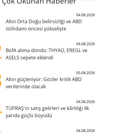
 Çok Okunan Haberler
1
04.08.2026
Altın Orta Doğu belirsizliği ve ABD
istihdamı öncesi yükselişte
2
04.08.2026
BofA alıma döndü: THYAO, EREGL ve
ASELS sepete eklendi
3
05.08.2026
Altın güçleniyor: Gözler kritik ABD
verilerinde olacak
4
04.08.2026
TÜPRAŞ'ın satış gelirleri ve kârlılığı ilk
yarıda güçlü büyüdü
04.08.2026