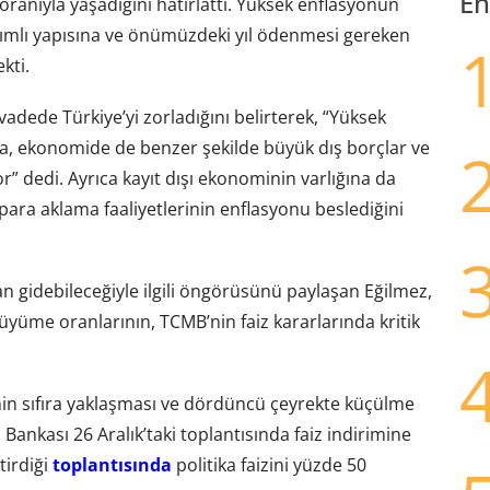
En
ranıyla yaşadığını hatırlattı. Yüksek enflasyonun
ımlı yapısına ve önümüzdeki yıl ödenmesi gereken
kti.
ede Türkiye’yi zorladığını belirterek, “Yüksek
sa, ekonomide de benzer şekilde büyük dış borçlar ve
or” dedi. Ayrıca kayıt dışı ekonominin varlığına da
 para aklama faaliyetlerinin enflasyonu beslediğini
n gidebileceğiyle ilgili öngörüsünü paylaşan Eğilmez,
yüme oranlarının, TCMB’nin faiz kararlarında kritik
n sıfıra yaklaşması ve dördüncü çeyrekte küçülme
nkası 26 Aralık’taki toplantısında faiz indirimine
tirdiği
toplantısında
politika faizini yüzde 50