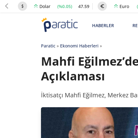
(%0.05)
47.59
Dolar
Euro
HABERLER
RE
Paratic
»
Ekonomi Haberleri
»
Mahfi Eğilmez’de
Açıklaması
İktisatçı Mahfi Eğilmez, Merkez Ba