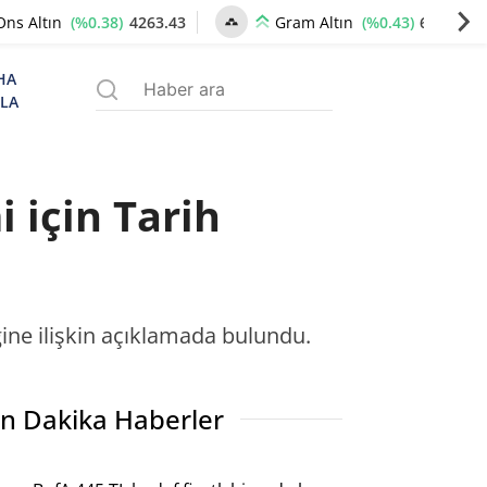
(%0.38)
4263.43
(%0.43)
6523.90
Ons Altın
Gram Altın
HA
ZLA
 için Tarih
ğine ilişkin açıklamada bulundu.
n Dakika Haberler