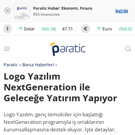
Paratic Haber: Ekonomi, Finans
İNDİR
RSS Interactive
(%0.18)
47.71
(%0.32)
Dolar
Euro
Paratic
»
Borsa Haberleri
»
Logo Yazılım
NextGeneration ile
Geleceğe Yatırım Yapıyor
Logo Yazılım, genç temsilciler için başlattığı
NextGeneration programıyla iş ortaklarının
kurumsallaşmasına destek oluyor. İşte detaylar;