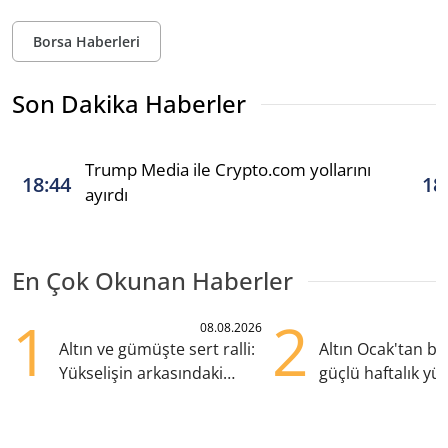
Borsa Haberleri
Son Dakika Haberler
Trump Media ile Crypto.com yollarını
18:44
18
ayırdı
En Çok Okunan Haberler
1
2
08.08.2026
Altın ve gümüşte sert ralli:
Altın Ocak'tan b
Yükselişin arkasındaki
güçlü haftalık yük
kritik etkenler
hazırlanıyor