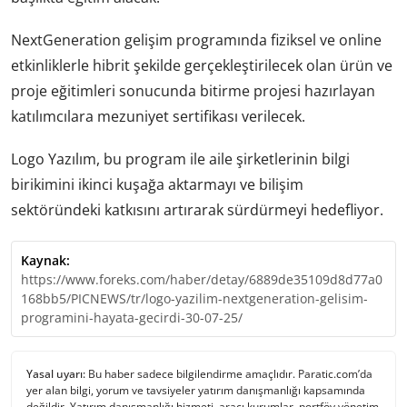
NextGeneration gelişim programında fiziksel ve online
etkinliklerle hibrit şekilde gerçekleştirilecek olan ürün ve
proje eğitimleri sonucunda bitirme projesi hazırlayan
katılımcılara mezuniyet sertifikası verilecek.
Logo Yazılım, bu program ile aile şirketlerinin bilgi
birikimini ikinci kuşağa aktarmayı ve bilişim
sektöründeki katkısını artırarak sürdürmeyi hedefliyor.
Kaynak:
https://www.foreks.com/haber/detay/6889de35109d8d77a0
168bb5/PICNEWS/tr/logo-yazilim-nextgeneration-gelisim-
programini-hayata-gecirdi-30-07-25/
Yasal uyarı:
Bu haber sadece bilgilendirme amaçlıdır. Paratic.com’da
yer alan bilgi, yorum ve tavsiyeler yatırım danışmanlığı kapsamında
değildir. Yatırım danışmanlığı hizmeti, aracı kurumlar, portföy yönetim