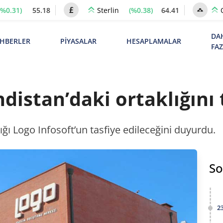
(%0.31)
55.18
(%0.38)
64.41
Sterlin
DA
HBERLER
PİYASALAR
HESAPLAMALAR
FA
distan’daki ortaklığını 
ığı Logo Infosoft’un tasfiye edileceğini duyurdu.
So
2