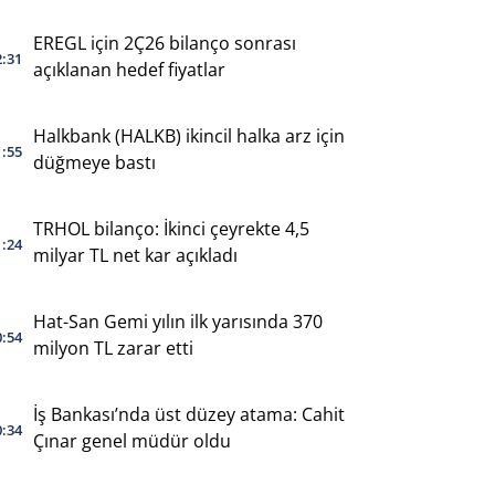
EREGL için 2Ç26 bilanço sonrası
2:31
açıklanan hedef fiyatlar
Halkbank (HALKB) ikincil halka arz için
1:55
düğmeye bastı
TRHOL bilanço: İkinci çeyrekte 4,5
1:24
milyar TL net kar açıkladı
Hat-San Gemi yılın ilk yarısında 370
0:54
milyon TL zarar etti
İş Bankası’nda üst düzey atama: Cahit
0:34
Çınar genel müdür oldu