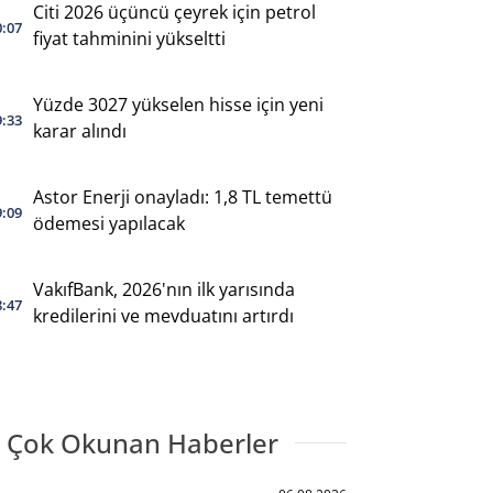
Citi 2026 üçüncü çeyrek için petrol
0:07
fiyat tahminini yükseltti
Yüzde 3027 yükselen hisse için yeni
9:33
karar alındı
Astor Enerji onayladı: 1,8 TL temettü
9:09
ödemesi yapılacak
VakıfBank, 2026'nın ilk yarısında
8:47
kredilerini ve mevduatını artırdı
 Çok Okunan Haberler