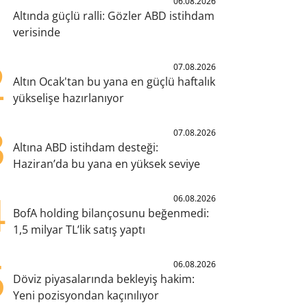
1
06.08.2026
Altında güçlü ralli: Gözler ABD istihdam
verisinde
2
07.08.2026
Altın Ocak'tan bu yana en güçlü haftalık
yükselişe hazırlanıyor
3
07.08.2026
Altına ABD istihdam desteği:
Haziran’da bu yana en yüksek seviye
4
06.08.2026
BofA holding bilançosunu beğenmedi:
1,5 milyar TL’lik satış yaptı
5
06.08.2026
Döviz piyasalarında bekleyiş hakim:
Yeni pozisyondan kaçınılıyor