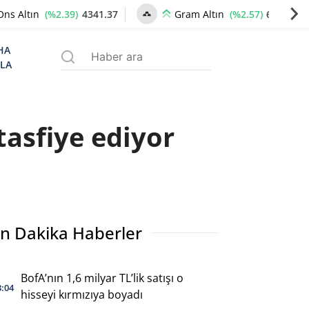
(%2.39)
4341.37
(%2.57)
6659.77
Ons Altın
Gram Altın
HA
ZLA
tasfiye ediyor
n Dakika Haberler
BofA’nın 1,6 milyar TL’lik satışı o
3:04
hisseyi kırmızıya boyadı