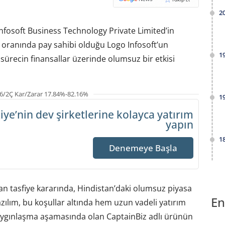
2
 Infosoft Business Technology Private Limited’in
93 oranında pay sahibi olduğu Logo Infosoft’un
1
 sürecin finansallar üzerinde olumsuz bir etkisi
6/2Ç Kar/Zarar 17.84%-82.16%
1
iye’nin dev şirketlerine
kolayca yatırım
yapın
1
Denemeye Başla
n tasfiye kararında, Hindistan’daki olumsuz piyasa
En
Yazılım, bu koşullar altında hem uzun vadeli yatırım
yaygınlaşma aşamasında olan CaptainBiz adlı ürünün