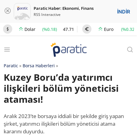
Paratic Haber: Ekonomi, Finans
İNDİR
RSS Interactive
(%0.18)
47.71
(%0.32)
Dolar
Euro
Paratic
»
Borsa Haberleri
»
Kuzey Boru’da yatırımcı
ilişkileri bölüm yöneticisi
ataması!
Aralık 2023’te borsaya iddiali bir şekilde giriş yapan
şirket, yatırımcı ilişkileri bölüm yöneticisi atama
kararını duyurdu.