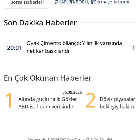
#
#
#
,
,
KAP
KBORU
Sermaye Artırımı
Borsa Haberleri
Son Dakika Haberler
Oyak Çimento bilanço: Yılın ilk yarısında
20:01
19
net kar baskılandı
En Çok Okunan Haberler
1
2
06.08.2026
Altında güçlü ralli: Gözler
Döviz piyasaları
ABD istihdam verisinde
bekleyiş hakim: Y
pozisyondan kaçı
Sponsorlu | 2026/2Ç Kar/Zarar 17.84%-82.16%