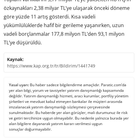
özkaynakları 2,38 milyar TL’ye ulaşarak önceki döneme
göre yüzde 11 artış gösterdi. Kısa vadeli
yükümlülüklerde hafif bir gerileme yaşanırken, uzun
vadeli borçlanmalar 177,8 milyon TL’den 93,1 milyon
TL’ye düşürüldü.
Kaynak:
https://www.kap.org.tr/tr/Bildirim/1441749
Yasal uyarı:
Bu haber sadece bilgilendirme amaçlıdır. Paratic.com’da
yer alan bilgi, yorum ve tavsiyeler yatırım danışmanlığı kapsamında
değildir. Yatırım danışmanlığı hizmeti, aracı kurumlar, portföy yönetim
şirketleri ve mevduat kabul etmeyen bankalar ile müşteri arasında
imzalanacak yatırım danışmanlığı sözleşmesi çerçevesinde
sunulmaktadır. Bu haberde yer alan görüşler, mali durumunuz ile risk
ve getiri tercihinize uygun olmayabilir. Bu nedenle yalnızca burada yer
alan bilgilere dayanarak yatırım kararı verilmesi uygun
sonuçlar doğurmayabilir.