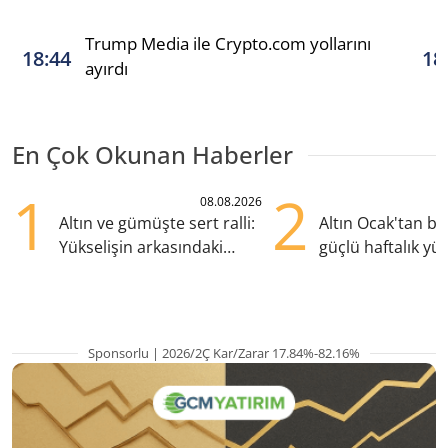
Trump Media ile Crypto.com yollarını
18:44
18
ayırdı
En Çok Okunan Haberler
1
2
08.08.2026
Altın ve gümüşte sert ralli:
Altın Ocak'tan b
Yükselişin arkasındaki
güçlü haftalık yük
kritik etkenler
hazırlanıyor
Sponsorlu | 2026/2Ç Kar/Zarar 17.84%-82.16%