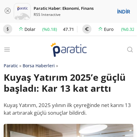
Paratic Haber: Ekonomi, Finans
İNDİR
RSS Interactive
(%0.18)
47.71
(%0.32)
Dolar
Euro
Paratic
»
Borsa Haberleri
»
Kuyaş Yatırım 2025’e güçlü
başladı: Kar 13 kat arttı
Kuyaş Yatırım, 2025 yılının ilk çeyreğinde net karını 13
kat artırarak güçlü sonuçlar bildirdi.