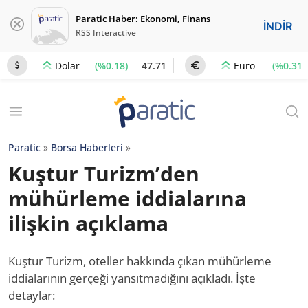
Paratic Haber: Ekonomi, Finans
İNDİR
RSS Interactive
(%0.18)
47.71
(%0.31)
Dolar
Euro
Paratic
»
Borsa Haberleri
»
Kuştur Turizm’den
mühürleme iddialarına
ilişkin açıklama
Kuştur Turizm, oteller hakkında çıkan mühürleme
iddialarının gerçeği yansıtmadığını açıkladı. İşte
detaylar: