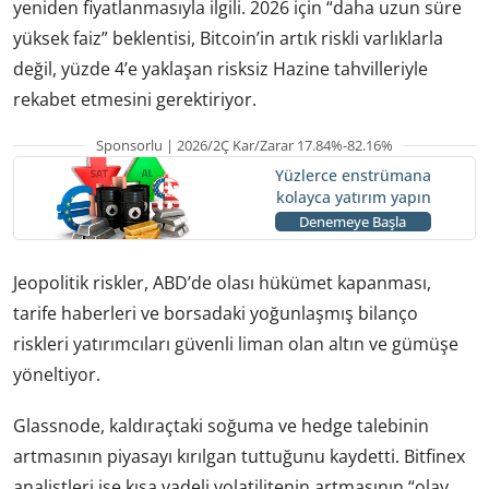
yeniden fiyatlanmasıyla ilgili. 2026 için “daha uzun süre
yüksek faiz” beklentisi, Bitcoin’in artık riskli varlıklarla
değil, yüzde 4’e yaklaşan risksiz Hazine tahvilleriyle
rekabet etmesini gerektiriyor.
Sponsorlu | 2026/2Ç Kar/Zarar 17.84%-82.16%
Yüzlerce enstrümana
kolayca yatırım yapın
Denemeye Başla
Jeopolitik riskler, ABD’de olası hükümet kapanması,
tarife haberleri ve borsadaki yoğunlaşmış bilanço
riskleri yatırımcıları güvenli liman olan altın ve gümüşe
yöneltiyor.
Glassnode, kaldıraçtaki soğuma ve hedge talebinin
artmasının piyasayı kırılgan tuttuğunu kaydetti. Bitfinex
analistleri ise kısa vadeli volatilitenin artmasının “olay