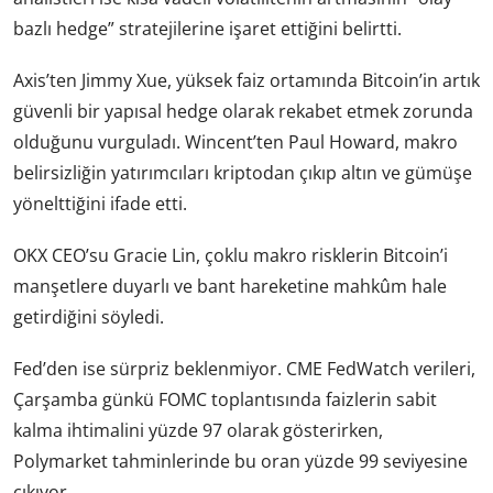
bazlı hedge” stratejilerine işaret ettiğini belirtti.
Axis’ten Jimmy Xue, yüksek faiz ortamında Bitcoin’in artık
güvenli bir yapısal hedge olarak rekabet etmek zorunda
olduğunu vurguladı. Wincent’ten Paul Howard, makro
belirsizliğin yatırımcıları kriptodan çıkıp altın ve gümüşe
yönelttiğini ifade etti.
OKX CEO’su Gracie Lin, çoklu makro risklerin Bitcoin’i
manşetlere duyarlı ve bant hareketine mahkûm hale
getirdiğini söyledi.
Fed’den ise sürpriz beklenmiyor. CME FedWatch verileri,
Çarşamba günkü FOMC toplantısında faizlerin sabit
kalma ihtimalini yüzde 97 olarak gösterirken,
Polymarket tahminlerinde bu oran yüzde 99 seviyesine
çıkıyor.