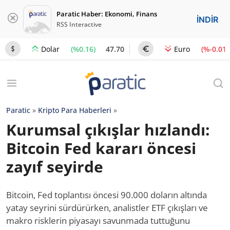
Paratic Haber: Ekonomi, Finans
İNDİR
RSS Interactive
(%0.16)
47.70
(%-0.01)
Dolar
Euro
Paratic
»
Kripto Para Haberleri
»
Kurumsal çıkışlar hızlandı:
Bitcoin Fed kararı öncesi
zayıf seyirde
Bitcoin, Fed toplantısı öncesi 90.000 doların altında
yatay seyrini sürdürürken, analistler ETF çıkışları ve
makro risklerin piyasayı savunmada tuttuğunu