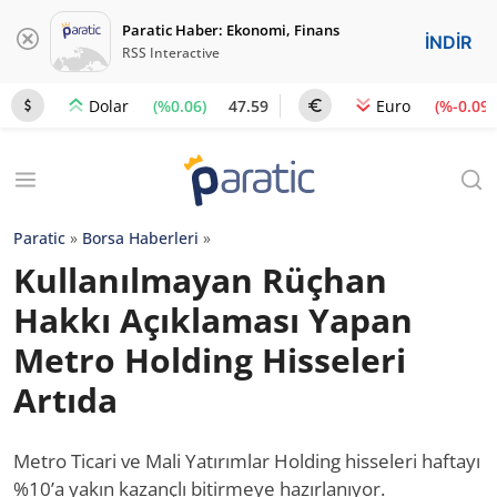
Paratic Haber: Ekonomi, Finans
İNDİR
RSS Interactive
(%0.06)
47.59
(%-0.09)
Dolar
Euro
Paratic
»
Borsa Haberleri
»
Kullanılmayan Rüçhan
Hakkı Açıklaması Yapan
Metro Holding Hisseleri
Artıda
Metro Ticari ve Mali Yatırımlar Holding hisseleri haftayı
%10’a yakın kazançlı bitirmeye hazırlanıyor.