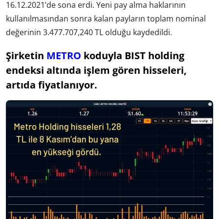
16.12.2021’de sona erdi. Yeni pay alma haklarının
kullanılmasından sonra kalan payların toplam nominal
değerinin 3.477.707,240 TL olduğu kaydedildi.
Şirketin
METRO
koduyla BIST holding
endeksi altında işlem gören hisseleri,
artıda fiyatlanıyor.