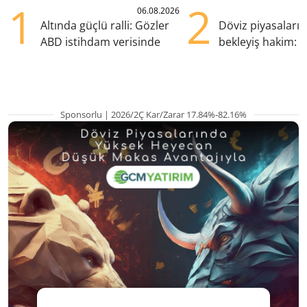
1
2
06.08.2026
Altında güçlü ralli: Gözler
Döviz piyasaları
ABD istihdam verisinde
bekleyiş hakim: Y
pozisyondan kaçı
Sponsorlu | 2026/2Ç Kar/Zarar 17.84%-82.16%