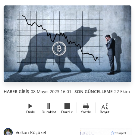
HABER GİRİŞ
08 Mayıs 2023 16:01
SON GÜNCELLEME
22 Ekim 2
Dinle
Duraklat
Durdur
Yazdır
Boyut
Volkan Küçükel