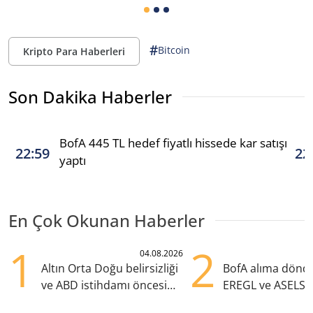
#
Bitcoin
Kripto Para Haberleri
Son Dakika Haberler
BofA 445 TL hedef fiyatlı hissede kar satışı
22:59
22
yaptı
En Çok Okunan Haberler
1
2
04.08.2026
Altın Orta Doğu belirsizliği
BofA alıma dönd
ve ABD istihdamı öncesi
EREGL ve ASELS 
yükselişte
eklendi