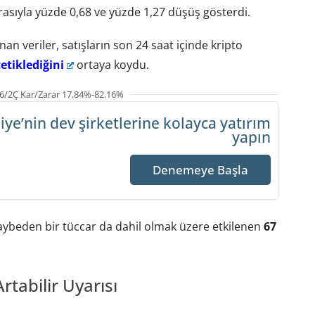
rasıyla yüzde 0,68 ve yüzde 1,27 düşüş gösterdi.
nan veriler, satışların son 24 saat içinde kripto
etiklediğini
ortaya koydu.
6/2Ç Kar/Zarar 17.84%-82.16%
iye’nin dev şirketlerine
kolayca yatırım
yapın
Denemeye Başla
aybeden bir tüccar da dahil olmak üzere etkilenen
67
Artabilir Uyarısı