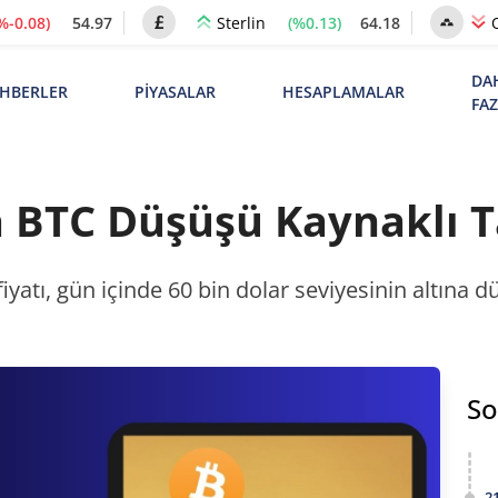
%-0.08)
54.97
(%0.13)
64.18
Sterlin
DA
HBERLER
PİYASALAR
HESAPLAMALAR
FA
 BTC Düşüşü Kaynaklı Ta
fiyatı, gün içinde 60 bin dolar seviyesinin altına d
So
2