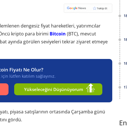
1
emlenen dengesiz fiyat hareketleri, yatırımcılar
Öncü kripto para birimi
Bitcoin
(BTC), mevcut
1
bat ayında görülen seviyeleri tekrar ziyaret etmeye
1
coin Fiyatı Ne Olur?
için lütfen katılım sağlayınız.
1
Yükseleceğini Düşünüyorum
fiyatı, piyasa satışlarının ortasında Çarşamba günü
tını gördü.
En