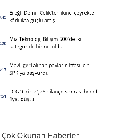
Ereğli Demir Çelik'ten ikinci çeyrekte
8:45
kârlılıkta güçlü artış
Mia Teknoloji, Bilişim 500'de iki
8:20
kategoride birinci oldu
Mavi, geri alınan payların itfası için
8:17
SPK'ya başvurdu
LOGO için 2Ç26 bilanço sonrası hedef
7:51
fiyat düştü
 Çok Okunan Haberler