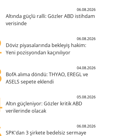
1
06.08.2026
Altında güçlü ralli: Gözler ABD istihdam
verisinde
2
06.08.2026
Döviz piyasalarında bekleyiş hakim:
Yeni pozisyondan kaçınılıyor
3
04.08.2026
BofA alıma döndü: THYAO, EREGL ve
ASELS sepete eklendi
4
05.08.2026
Altın güçleniyor: Gözler kritik ABD
verilerinde olacak
5
06.08.2026
SPK'dan 3 şirkete bedelsiz sermaye