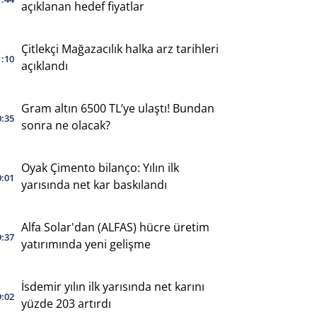
açıklanan hedef fiyatlar
Çitlekçi Mağazacılık halka arz tarihleri
1:10
açıklandı
Gram altın 6500 TL’ye ulaştı! Bundan
0:35
sonra ne olacak?
Oyak Çimento bilanço: Yılın ilk
0:01
yarısında net kar baskılandı
Alfa Solar'dan (ALFAS) hücre üretim
9:37
yatırımında yeni gelişme
İsdemir yılın ilk yarısında net karını
9:02
yüzde 203 artırdı