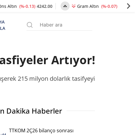
(%-0.13)
4242.00
(%-0.07)
6491.39
Ons Altın
Gram Altın
HA
ZLA
sfiyeler Artıyor!
üşerek 215 milyon dolarlık tasifyeyi
n Dakika Haberler
TTKOM 2Ç26 bilanço sonrası
1:44