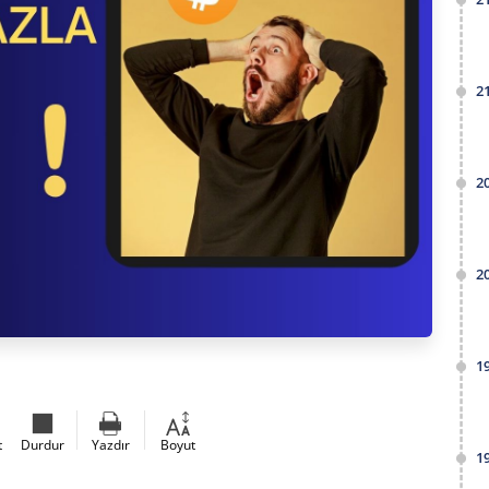
2
2
2
1
t
Durdur
Yazdır
Boyut
1