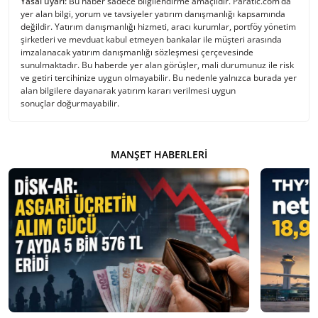
Yasal uyarı:
Bu haber sadece bilgilendirme amaçlıdır. Paratic.com’da
yer alan bilgi, yorum ve tavsiyeler yatırım danışmanlığı kapsamında
değildir. Yatırım danışmanlığı hizmeti, aracı kurumlar, portföy yönetim
şirketleri ve mevduat kabul etmeyen bankalar ile müşteri arasında
imzalanacak yatırım danışmanlığı sözleşmesi çerçevesinde
sunulmaktadır. Bu haberde yer alan görüşler, mali durumunuz ile risk
ve getiri tercihinize uygun olmayabilir. Bu nedenle yalnızca burada yer
alan bilgilere dayanarak yatırım kararı verilmesi uygun
sonuçlar doğurmayabilir.
MANŞET HABERLERI