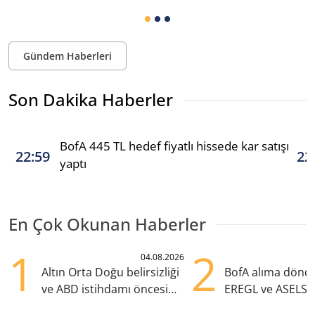
Gündem Haberleri
Son Dakika Haberler
BofA 445 TL hedef fiyatlı hissede kar satışı
22:59
22
yaptı
En Çok Okunan Haberler
1
2
04.08.2026
Altın Orta Doğu belirsizliği
BofA alıma dönd
ve ABD istihdamı öncesi
EREGL ve ASELS 
yükselişte
eklendi