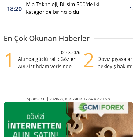
Mia Teknoloji, Bilişim 500'de iki
18:20
18
kategoride birinci oldu
En Çok Okunan Haberler
1
2
06.08.2026
Altında güçlü ralli: Gözler
Döviz piyasaları
ABD istihdam verisinde
bekleyiş hakim: Y
pozisyondan kaçı
Sponsorlu | 2026/2Ç Kar/Zarar 17.84%-82.16%