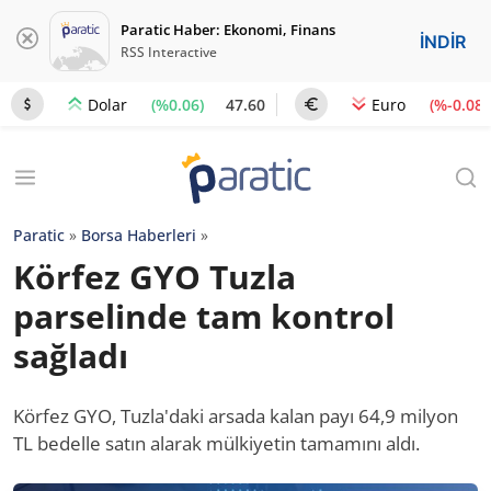
Paratic Haber: Ekonomi, Finans
İNDİR
RSS Interactive
(%0.06)
47.60
(%-0.08)
Dolar
Euro
Paratic
»
Borsa Haberleri
»
Körfez GYO Tuzla
parselinde tam kontrol
sağladı
Körfez GYO, Tuzla'daki arsada kalan payı 64,9 milyon
TL bedelle satın alarak mülkiyetin tamamını aldı.