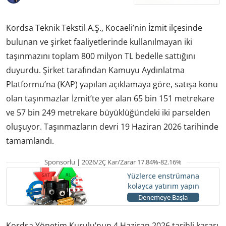
Kordsa Teknik Tekstil A.Ş., Kocaeli’nin İzmit ilçesinde
bulunan ve şirket faaliyetlerinde kullanılmayan iki
taşınmazını toplam 800 milyon TL bedelle sattığını
duyurdu. Şirket tarafından Kamuyu Aydınlatma
Platformu’na (KAP) yapılan açıklamaya göre, satışa konu
olan taşınmazlar İzmit’te yer alan 65 bin 151 metrekare
ve 57 bin 249 metrekare büyüklüğündeki iki parselden
oluşuyor. Taşınmazların devri 19 Haziran 2026 tarihinde
tamamlandı.
Sponsorlu | 2026/2Ç Kar/Zarar 17.84%-82.16%
Yüzlerce enstrümana
kolayca yatırım yapın
Denemeye Başla
Kordsa Yönetim Kurulu’nun 4 Haziran 2026 tarihli kararı