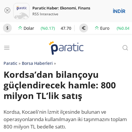
Paratic Haber: Ekonomi, Finans
İNDİR
RSS Interactive
(%0.17)
47.70
(%0.04)
Dolar
Euro
Paratic
»
Borsa Haberleri
»
Kordsa’dan bilançoyu
güçlendirecek hamle: 800
milyon TL’lik satış
Kordsa, Kocaeli'nin İzmit ilçesinde bulunan ve
operasyonlarında kullanılmayan iki taşınmazını toplam
800 milyon TL bedelle sattı.