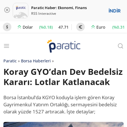
Paratic Haber: Ekonomi, Finans
İNDİR
RSS Interactive
(%0.18)
47.71
(%0.31)
Dolar
Euro
Paratic
»
Borsa Haberleri
»
Koray GYO’dan Dev Bedelsiz
Kararı: Lotlar Katlanacak
Borsa İstanbul’da KGYO koduyla işlem gören Koray
Gayrimenkul Yatırım Ortaklığı, sermayesini bedelsiz
olarak yüzde 1527 artıracak. İşte detaylar;