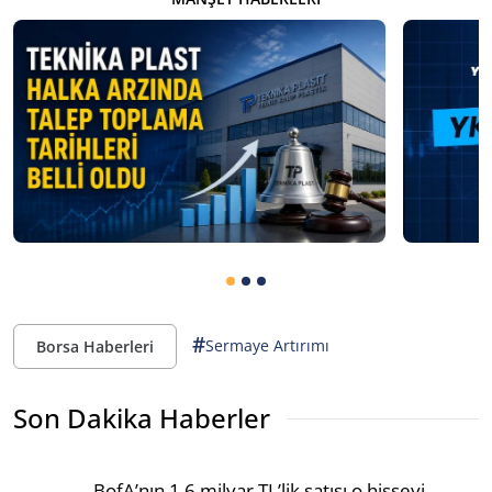
#
Sermaye Artırımı
Borsa Haberleri
Son Dakika Haberler
BofA’nın 1,6 milyar TL’lik satışı o hisseyi