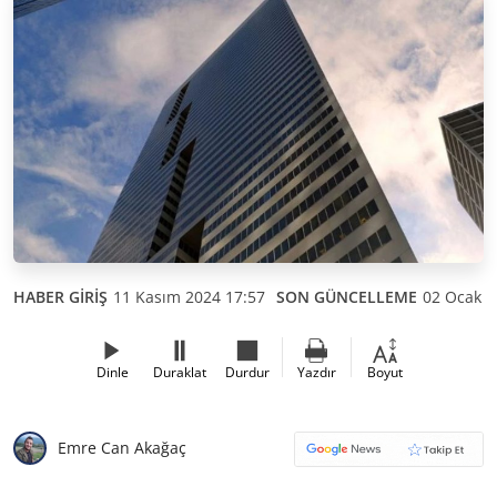
HABER GİRİŞ
11 Kasım 2024 17:57
SON GÜNCELLEME
02 Ocak 2
Dinle
Duraklat
Durdur
Yazdır
Boyut
Emre Can Akağaç