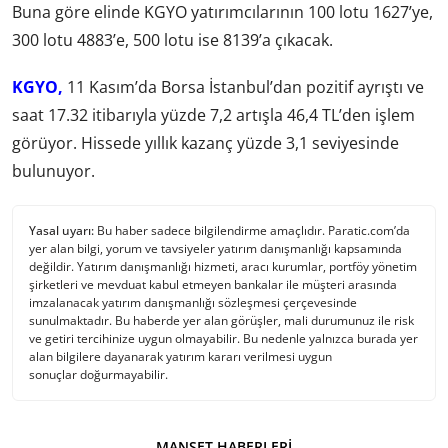
Buna göre elinde KGYO yatırımcılarının 100 lotu 1627’ye,
300 lotu 4883’e, 500 lotu ise 8139’a çıkacak.
KGYO,
11 Kasım’da Borsa İstanbul’dan pozitif ayrıştı ve
saat 17.32 itibarıyla yüzde 7,2 artışla 46,4 TL’den işlem
görüyor. Hissede yıllık kazanç yüzde 3,1 seviyesinde
bulunuyor.
Yasal uyarı:
Bu haber sadece bilgilendirme amaçlıdır. Paratic.com’da
yer alan bilgi, yorum ve tavsiyeler yatırım danışmanlığı kapsamında
değildir. Yatırım danışmanlığı hizmeti, aracı kurumlar, portföy yönetim
şirketleri ve mevduat kabul etmeyen bankalar ile müşteri arasında
imzalanacak yatırım danışmanlığı sözleşmesi çerçevesinde
sunulmaktadır. Bu haberde yer alan görüşler, mali durumunuz ile risk
ve getiri tercihinize uygun olmayabilir. Bu nedenle yalnızca burada yer
alan bilgilere dayanarak yatırım kararı verilmesi uygun
sonuçlar doğurmayabilir.
MANŞET HABERLERI