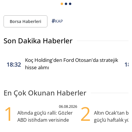
#
KAP
Borsa Haberleri
Son Dakika Haberler
Koç Holding'den Ford Otosan'da stratejik
18:32
18
hisse alımı
En Çok Okunan Haberler
1
2
06.08.2026
Altında güçlü ralli: Gözler
Altın Ocak'tan b
ABD istihdam verisinde
güçlü haftalık yük
hazırlanıyor