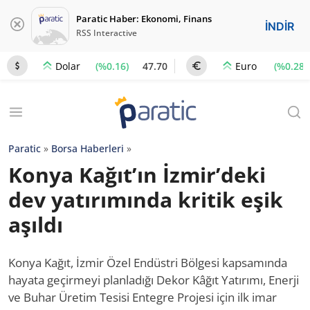
Paratic Haber: Ekonomi, Finans
İNDİR
RSS Interactive
(%0.16)
47.70
(%0.28)
Dolar
Euro
Paratic
»
Borsa Haberleri
»
Konya Kağıt’ın İzmir’deki
dev yatırımında kritik eşik
aşıldı
Konya Kağıt, İzmir Özel Endüstri Bölgesi kapsamında
hayata geçirmeyi planladığı Dekor Kâğıt Yatırımı, Enerji
ve Buhar Üretim Tesisi Entegre Projesi için ilk imar