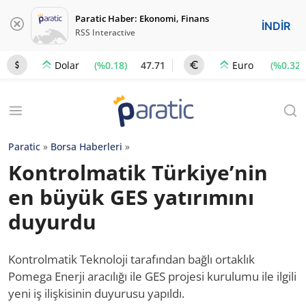
Paratic Haber: Ekonomi, Finans
İNDİR
RSS Interactive
(%0.18)
47.71
(%0.32)
Dolar
Euro
Paratic
»
Borsa Haberleri
»
Kontrolmatik Türkiye’nin
en büyük GES yatırımını
duyurdu
Kontrolmatik Teknoloji tarafından bağlı ortaklık
Pomega Enerji aracılığı ile GES projesi kurulumu ile ilgili
yeni iş ilişkisinin duyurusu yapıldı.