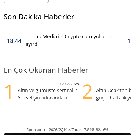
Son Dakika Haberler
Trump Media ile Crypto.com yollarını
18:44
18
ayırdı
En Çok Okunan Haberler
1
2
08.08.2026
Altın ve gümüşte sert ralli:
Altın Ocak'tan b
Yükselişin arkasındaki
güçlü haftalık yük
kritik etkenler
hazırlanıyor
Sponsorlu | 2026/2Ç Kar/Zarar 17.84%-82.16%