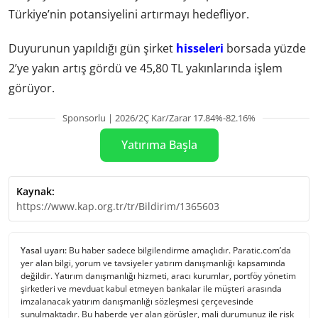
Türkiye’nin potansiyelini artırmayı hedefliyor.
Duyurunun yapıldığı gün şirket
hisseleri
borsada yüzde
2’ye yakın artış gördü ve 45,80 TL yakınlarında işlem
görüyor.
Sponsorlu | 2026/2Ç Kar/Zarar 17.84%-82.16%
Yatırıma Başla
Kaynak:
https://www.kap.org.tr/tr/Bildirim/1365603
Yasal uyarı:
Bu haber sadece bilgilendirme amaçlıdır. Paratic.com’da
yer alan bilgi, yorum ve tavsiyeler yatırım danışmanlığı kapsamında
değildir. Yatırım danışmanlığı hizmeti, aracı kurumlar, portföy yönetim
şirketleri ve mevduat kabul etmeyen bankalar ile müşteri arasında
imzalanacak yatırım danışmanlığı sözleşmesi çerçevesinde
sunulmaktadır. Bu haberde yer alan görüşler, mali durumunuz ile risk