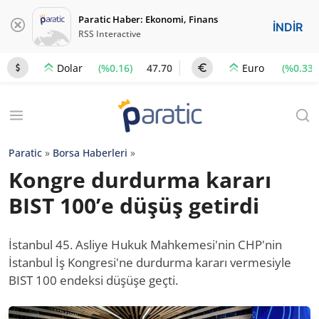
Paratic Haber: Ekonomi, Finans
İNDİR
RSS Interactive
(%0.16)
47.70
(%0.33)
Dolar
Euro
Paratic
»
Borsa Haberleri
»
Kongre durdurma kararı
BIST 100’e düşüş getirdi
İstanbul 45. Asliye Hukuk Mahkemesi'nin CHP'nin
İstanbul İş Kongresi'ne durdurma kararı vermesiyle
BIST 100 endeksi düşüşe geçti.