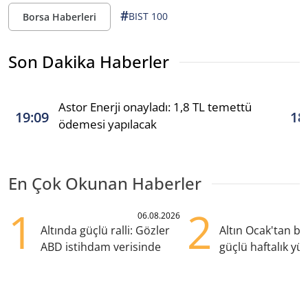
#
BIST 100
Borsa Haberleri
Son Dakika Haberler
Astor Enerji onayladı: 1,8 TL temettü
19:09
18
ödemesi yapılacak
En Çok Okunan Haberler
1
2
06.08.2026
Altında güçlü ralli: Gözler
Altın Ocak'tan b
ABD istihdam verisinde
güçlü haftalık yük
hazırlanıyor