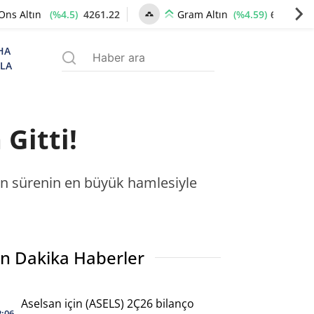
(%4.5)
4261.22
(%4.59)
6517.18
Ons Altın
Gram Altın
HA
ZLA
Gitti!
şkın sürenin en büyük hamlesiyle
n Dakika Haberler
Aselsan için (ASELS) 2Ç26 bilanço
2:06