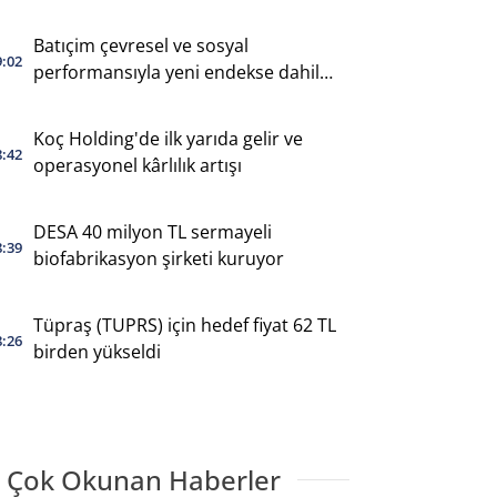
Batıçim çevresel ve sosyal
9:02
performansıyla yeni endekse dahil
oldu
Koç Holding'de ilk yarıda gelir ve
8:42
operasyonel kârlılık artışı
DESA 40 milyon TL sermayeli
8:39
biofabrikasyon şirketi kuruyor
Tüpraş (TUPRS) için hedef fiyat 62 TL
8:26
birden yükseldi
 Çok Okunan Haberler