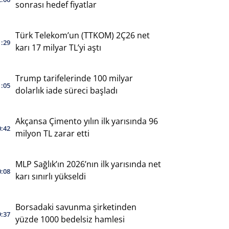
sonrası hedef fiyatlar
Türk Telekom’un (TTKOM) 2Ç26 net
1:29
karı 17 milyar TL’yi aştı
Trump tarifelerinde 100 milyar
1:05
dolarlık iade süreci başladı
Akçansa Çimento yılın ilk yarısında 96
0:42
milyon TL zarar etti
MLP Sağlık’ın 2026’nın ilk yarısında net
0:08
karı sınırlı yükseldi
Borsadaki savunma şirketinden
9:37
yüzde 1000 bedelsiz hamlesi