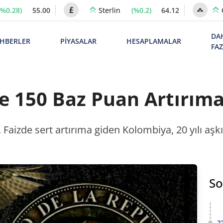
(%0.28)
55.00
(%0.2)
64.12
Sterlin
DA
HBERLER
PİYASALAR
HESAPLAMALAR
FA
 150 Baz Puan Artırıma 
. Faizde sert artırıma giden Kolombiya, 20 yılı a
So
2