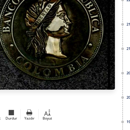
2
2
2
2
t
Durdur
Yazdır
Boyut
1