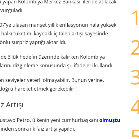
ı yapan Kolombiya Merkez Bankası, ileride atılacak
 vurguladı.
07’ye ulaşan manşet yıllık enflasyonun hala yüksek
halkı tüketimi kaynaklı iç talep artışı sayesinde
lü sürpriz yaptığı aktarıldı.
üzde 3’lük hedefin üzerinde kalırken Kolombiya
larını dizginleme konusunda şu ifadeleri kullandı:
en seviyeler yeterli olmayabilir. Bunun yerine,
a doğru hareket etmek gerekebilir.”
 Artışı
Gustavo Petro, ülkenin yeni cumhurbaşkanı
olmuştu
.
en sonra ilk faiz artışı yapıldı.