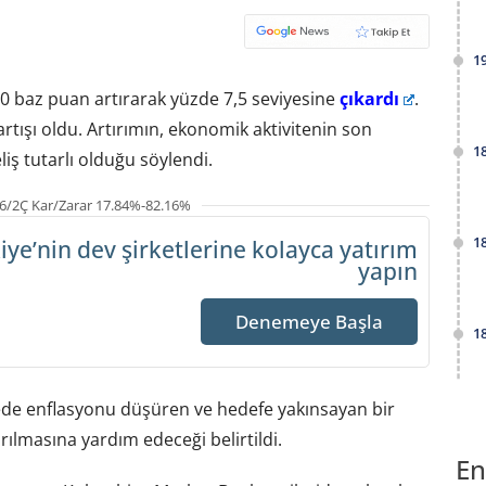
1
0 baz puan artırarak yüzde 7,5 seviyesine
çıkardı
.
tışı oldu. Artırımın, ekonomik aktivitenin son
1
iş tutarlı olduğu söylendi.
6/2Ç Kar/Zarar 17.84%-82.16%
1
iye’nin dev şirketlerine
kolayca yatırım
yapın
Denemeye Başla
1
ede enflasyonu düşüren ve hedefe yakınsayan bir
rılmasına yardım edeceği belirtildi.
En