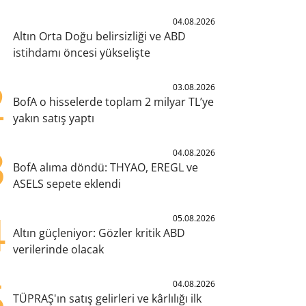
1
04.08.2026
Altın Orta Doğu belirsizliği ve ABD
istihdamı öncesi yükselişte
2
03.08.2026
BofA o hisselerde toplam 2 milyar TL’ye
yakın satış yaptı
3
04.08.2026
BofA alıma döndü: THYAO, EREGL ve
ASELS sepete eklendi
4
05.08.2026
Altın güçleniyor: Gözler kritik ABD
verilerinde olacak
5
04.08.2026
TÜPRAŞ'ın satış gelirleri ve kârlılığı ilk