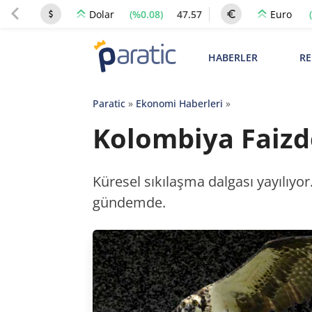
(%0.08)
47.57
Dolar
Euro
HABERLER
RE
Paratic
»
Ekonomi Haberleri
»
Kolombiya Faizde
Küresel sıkılaşma dalgası yayılıyor
gündemde.