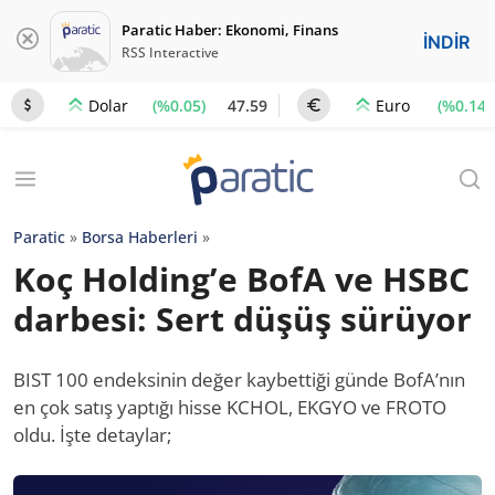
Paratic Haber: Ekonomi, Finans
İNDİR
RSS Interactive
(%0.05)
47.59
(%0.14)
Dolar
Euro
Paratic
»
Borsa Haberleri
»
Koç Holding’e BofA ve HSBC
darbesi: Sert düşüş sürüyor
BIST 100 endeksinin değer kaybettiği günde BofA’nın
en çok satış yaptığı hisse KCHOL, EKGYO ve FROTO
oldu. İşte detaylar;