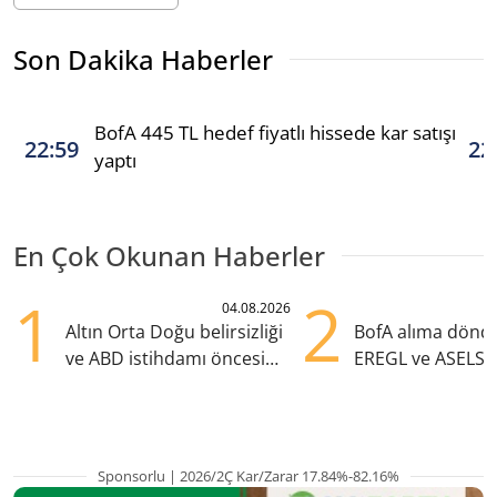
Son Dakika Haberler
BofA 445 TL hedef fiyatlı hissede kar satışı
22:59
22
yaptı
En Çok Okunan Haberler
1
2
04.08.2026
Altın Orta Doğu belirsizliği
BofA alıma dönd
ve ABD istihdamı öncesi
EREGL ve ASELS 
yükselişte
eklendi
Sponsorlu | 2026/2Ç Kar/Zarar 17.84%-82.16%