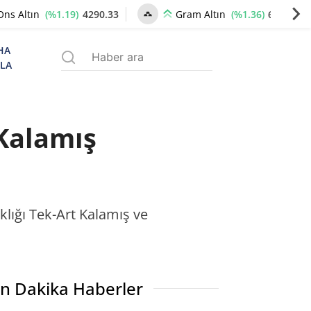
(%1.19)
4290.33
(%1.36)
6580.69
Ons Altın
Gram Altın
HA
ZLA
-Kalamış
klığı Tek-Art Kalamış ve
n Dakika Haberler