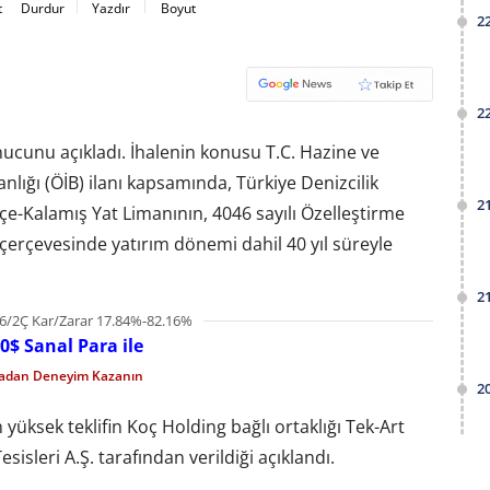
t
Durdur
Yazdır
Boyut
2
2
ucunu açıkladı. İhalenin konusu T.C. Hazine ve
nlığı (ÖİB) ilanı kapsamında, Türkiye Denizcilik
2
çe-Kalamış Yat Limanının, 4046 sayılı Özelleştirme
rçevesinde yatırım dönemi dahil 40 yıl süreyle
2
6/2Ç Kar/Zarar 17.84%-82.16%
0$ Sanal Para ile
madan Deneyim Kazanın
2
yüksek teklifin Koç Holding bağlı ortaklığı Tek-Art
leri A.Ş. tarafından verildiği açıklandı.