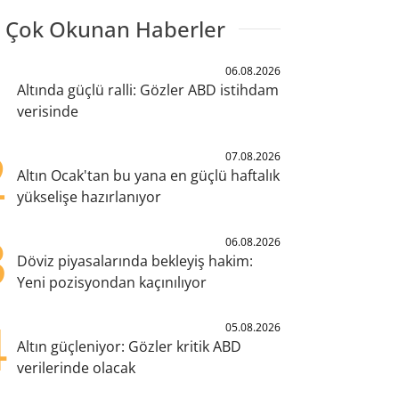
 Çok Okunan Haberler
1
06.08.2026
Altında güçlü ralli: Gözler ABD istihdam
verisinde
2
07.08.2026
Altın Ocak'tan bu yana en güçlü haftalık
yükselişe hazırlanıyor
3
06.08.2026
Döviz piyasalarında bekleyiş hakim:
Yeni pozisyondan kaçınılıyor
4
05.08.2026
Altın güçleniyor: Gözler kritik ABD
verilerinde olacak