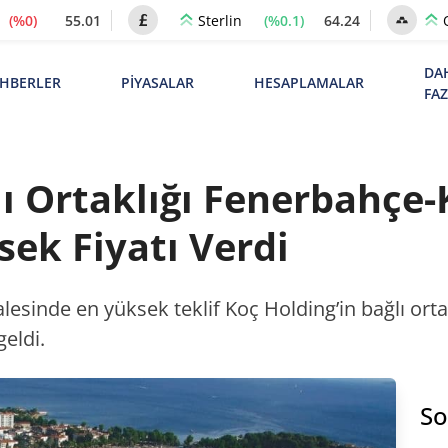
(%0)
55.01
(%0.1)
64.24
Sterlin
DA
HBERLER
PİYASALAR
HESAPLAMALAR
FA
ı Ortaklığı Fenerbahçe
sek Fiyatı Verdi
esinde en yüksek teklif Koç Holding’in bağlı orta
eldi.
So