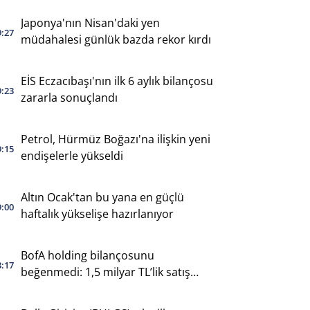
Japonya'nın Nisan'daki yen
9:27
müdahalesi günlük bazda rekor kırdı
EİS Eczacıbaşı'nın ilk 6 aylık bilançosu
9:23
zararla sonuçlandı
Petrol, Hürmüz Boğazı'na ilişkin yeni
9:15
endişelerle yükseldi
Altın Ocak'tan bu yana en güçlü
9:00
haftalık yükselişe hazırlanıyor
BofA holding bilançosunu
3:17
beğenmedi: 1,5 milyar TL’lik satış
yaptı