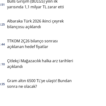
Bulls Girişim (BULGS) yılın ilk
2:51
yarısında 1,1 milyar TL zarar etti
Albaraka Türk 2026 ikinci çeyrek
2:25
bilançosu açıklandı
TTKOM 2Ç26 bilanço sonrası
1:44
açıklanan hedef fiyatlar
Çitlekçi Mağazacılık halka arz tarihleri
1:10
açıklandı
Gram altın 6500 TL’ye ulaştı! Bundan
0:35
sonra ne olacak?