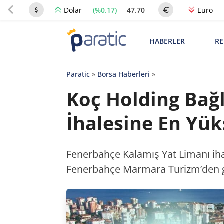
(%0.17)
47.70
Dolar
Euro
HABERLER
RE
Paratic
»
Borsa Haberleri
»
Koç Holding Bağl
İhalesine En Yük
Fenerbahçe Kalamış Yat Limanı ihal
Fenerbahçe Marmara Turizm’den g