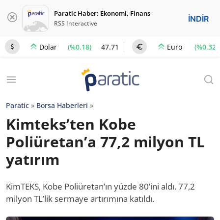
Paratic Haber: Ekonomi, Finans
İNDİR
RSS Interactive
(%0.18)
47.71
(%0.32)
Dolar
Euro
Paratic
»
Borsa Haberleri
»
Kimteks’ten Kobe
Poliüretan’a 77,2 milyon TL
yatırım
KimTEKS, Kobe Poliüretan’ın yüzde 80’ini aldı. 77,2
milyon TL’lik sermaye artırımına katıldı.