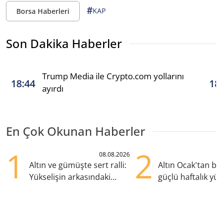
#
KAP
Borsa Haberleri
Son Dakika Haberler
Trump Media ile Crypto.com yollarını
18:44
18
ayırdı
En Çok Okunan Haberler
1
2
08.08.2026
Altın ve gümüşte sert ralli:
Altın Ocak'tan b
Yükselişin arkasındaki
güçlü haftalık yük
kritik etkenler
hazırlanıyor