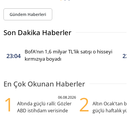
Gündem Haberleri
Son Dakika Haberler
BofA’nın 1,6 milyar TL’lik satışı o hisseyi
23:04
22
kırmızıya boyadı
En Çok Okunan Haberler
1
2
06.08.2026
Altında güçlü ralli: Gözler
Altın Ocak'tan b
ABD istihdam verisinde
güçlü haftalık yük
hazırlanıyor