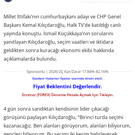
Millet İttifakı’nın cumhurbaşkanı adayı ve CHP Genel
Başkanı Kemal Kılıçdaroğlu, Halk TV’de katıldığı canlı
yayında konuştu. İsmail Küçükkaya’nın sorularını
yanıtlayan Kılıçdaroğlu, seçim vaatleri ve iktidara
geldikten sonra kuracağı ekonomi ekibi hakkında
açıklamalarda bulundu.
Sponsorlu | 2026/2Ç Kar/Zarar 17.84%-82.16%
Gündem Haberleri fiyatlar üzerinde direkt etkili.
Fiyat Beklentini Değerlendir.
Ücretsiz (FOREX) Deneme Hesabı Açmak İçin Tıklayın.
4 gün sonra sandıktan kendisinin lider çıkacağı
görüşünü paylaşan Kılıçdaroğlu, “Birinci turda seçimi
kazanacağız. Ben alanları görüyorum, alanları biliyorum,
gençleri biliyorum. Bu seçimi iki kesim belirleyecek,