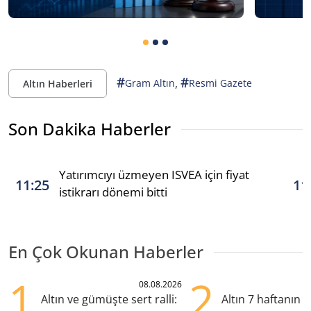
#
#
,
Gram Altın
Resmi Gazete
Altın Haberleri
Son Dakika Haberler
Yatırımcıyı üzmeyen ISVEA için fiyat
11:25
11
istikrarı dönemi bitti
En Çok Okunan Haberler
1
2
08.08.2026
Altın ve gümüşte sert ralli:
Altın 7 haftanın