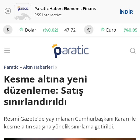
Paratic Haber: Ekonomi, Finans
İNDİR
RSS Interactive
(%0.02)
47.72
(%0.05)
Dolar
Euro
Paratic
»
Altın Haberleri
»
Kesme altına yeni
düzenleme: Satış
sınırlandırıldı
Resmi Gazete’de yayımlanan Cumhurbaşkanı Kararı ile
kesme altın satışına yönelik sınırlama getirildi.