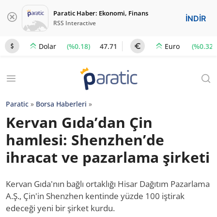
Paratic Haber: Ekonomi, Finans
İNDİR
RSS Interactive
(%0.18)
47.71
(%0.32)
Dolar
Euro
Paratic
»
Borsa Haberleri
»
Kervan Gıda’dan Çin
hamlesi: Shenzhen’de
ihracat ve pazarlama şirketi
Kervan Gıda'nın bağlı ortaklığı Hisar Dağıtım Pazarlama
A.Ş., Çin'in Shenzhen kentinde yüzde 100 iştirak
edeceği yeni bir şirket kurdu.