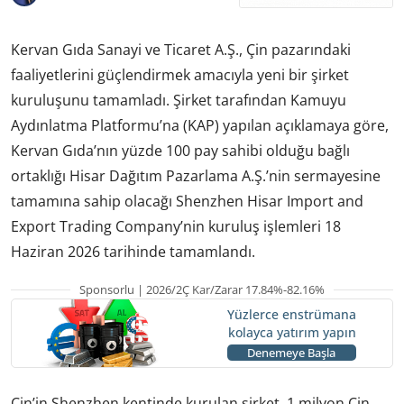
Kervan Gıda Sanayi ve Ticaret A.Ş., Çin pazarındaki
faaliyetlerini güçlendirmek amacıyla yeni bir şirket
kuruluşunu tamamladı. Şirket tarafından Kamuyu
Aydınlatma Platformu’na (KAP) yapılan açıklamaya göre,
Kervan Gıda’nın yüzde 100 pay sahibi olduğu bağlı
ortaklığı Hisar Dağıtım Pazarlama A.Ş.’nin sermayesine
tamamına sahip olacağı Shenzhen Hisar Import and
Export Trading Company’nin kuruluş işlemleri 18
Haziran 2026 tarihinde tamamlandı.
Sponsorlu | 2026/2Ç Kar/Zarar 17.84%-82.16%
Yüzlerce enstrümana
kolayca yatırım yapın
Denemeye Başla
Çin’in Shenzhen kentinde kurulan şirket, 1 milyon Çin