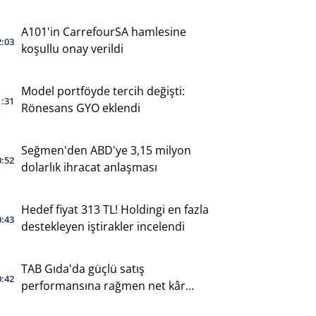
A101'in CarrefourSA hamlesine
2:03
koşullu onay verildi
Model portföyde tercih değişti:
1:31
Rönesans GYO eklendi
Seğmen'den ABD'ye 3,15 milyon
0:52
dolarlık ihracat anlaşması
Hedef fiyat 313 TL! Holdingi en fazla
0:43
destekleyen iştirakler incelendi
TAB Gıda'da güçlü satış
0:42
performansına rağmen net kâr
geriledi