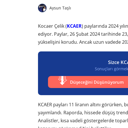
Aysun Taşlı
Kocaer Çelik (
KCAER
) paylarında 2024 yıl
ediyor. Paylar, 26 Şubat 2024 tarihinde 23,
yükselişini korudu. Ancak uzun vadede 2
Sizce KC
Sonuçları görmek 
Düşeceğini Düşünüyorum
KCAER payları 11 liranın altını görürken, 
yayımlandı. Raporda, hissede düşüş trendin
Analistler, kısa vadeli göstergelerde topar