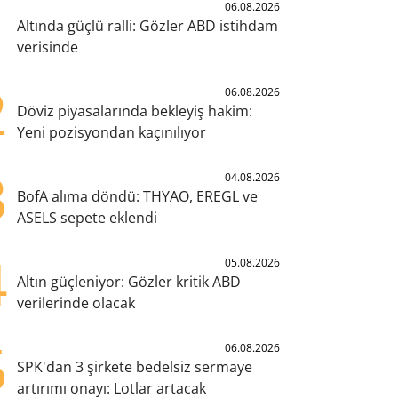
1
06.08.2026
Altında güçlü ralli: Gözler ABD istihdam
verisinde
2
06.08.2026
Döviz piyasalarında bekleyiş hakim:
Yeni pozisyondan kaçınılıyor
3
04.08.2026
BofA alıma döndü: THYAO, EREGL ve
ASELS sepete eklendi
4
05.08.2026
Altın güçleniyor: Gözler kritik ABD
verilerinde olacak
5
06.08.2026
SPK'dan 3 şirkete bedelsiz sermaye
artırımı onayı: Lotlar artacak