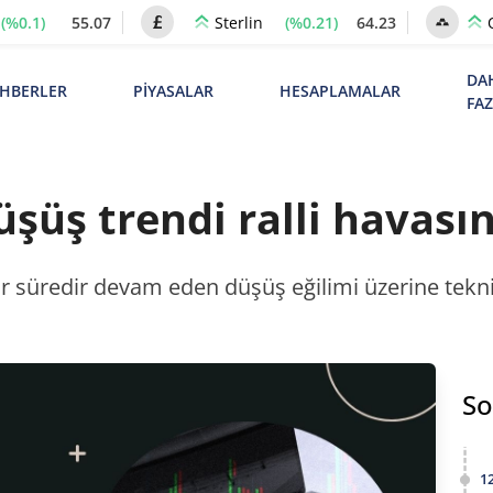
(%0.1)
55.07
(%0.21)
64.23
Sterlin
DA
HBERLER
PİYASALAR
HESAPLAMALAR
FA
üşüş trendi ralli havası
ir süredir devam eden düşüş eğilimi üzerine tekni
So
1