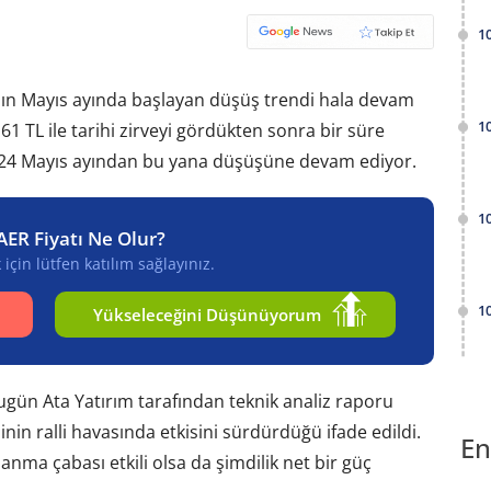
1
ının Mayıs ayında başlayan düşüş trendi hala devam
1
61 TL ile tarihi zirveyi gördükten sonra bir süre
024 Mayıs ayından bu yana düşüşüne devam ediyor.
1
AER Fiyatı Ne Olur?
için lütfen katılım sağlayınız.
1
Yükseleceğini Düşünüyorum
bugün Ata Yatırım tarafından teknik analiz raporu
in ralli havasında etkisini sürdürdüğü ifade edildi.
En
lanma çabası etkili olsa da şimdilik net bir güç