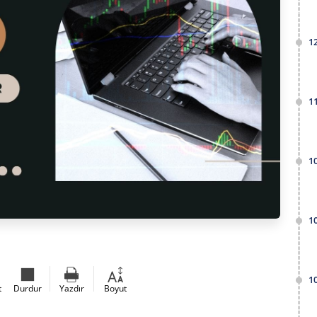
1
1
1
1
1
t
Durdur
Yazdır
Boyut