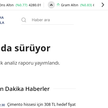
(%0.77)
4280.01
(%0.83)
6549.87
Ons Altın
Gram Altın
HA
ZLA
nda sürüyor
k analiz raporu yayımlandı.
n Dakika Haberler
Çimento hissesi için 308 TL hedef fiyat
2:30