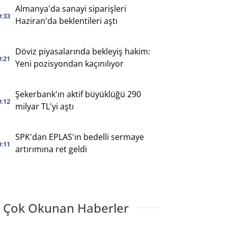
Almanya'da sanayi siparişleri
0:33
Haziran'da beklentileri aştı
Döviz piyasalarında bekleyiş hakim:
0:21
Yeni pozisyondan kaçınılıyor
Şekerbank'ın aktif büyüklüğü 290
0:12
milyar TL'yi aştı
SPK'dan EPLAS'ın bedelli sermaye
0:11
artırımına ret geldi
 Çok Okunan Haberler