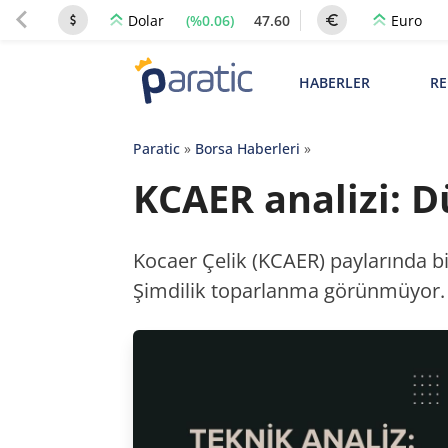
(%0.06)
47.60
Dolar
Euro
HABERLER
RE
Paratic
»
Borsa Haberleri
»
KCAER analizi: D
Kocaer Çelik (KCAER) paylarında b
Şimdilik toparlanma görünmüyor.