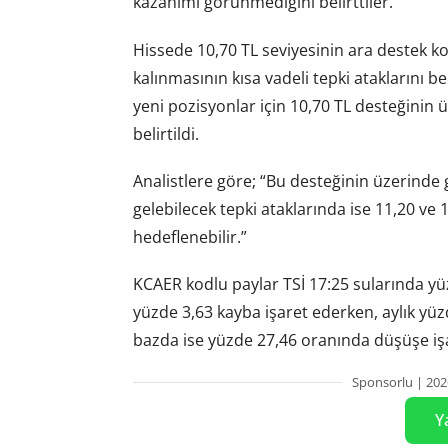
kazanımı görünmediğini belirttiler.
Hissede 10,70 TL seviyesinin ara destek 
kalınmasının kısa vadeli tepki ataklarını b
yeni pozisyonlar için 10,70 TL desteğinin ü
belirtildi.
Analistlere göre; “Bu desteğinin üzerinde
gelebilecek tepki ataklarında ise 11,20 ve 11
hedeflenebilir.”
KCAER kodlu paylar TSİ 17:25 sularında yüz
yüzde 3,63 kayba işaret ederken, aylık yüz
bazda ise yüzde 27,46 oranında düşüşe işa
Sponsorlu | 202
Y