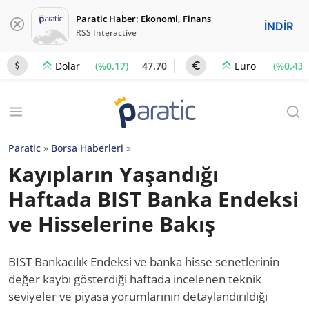
Paratic Haber: Ekonomi, Finans
İNDİR
RSS Interactive
(%0.17)
47.70
(%0.43)
Dolar
Euro
Paratic
»
Borsa Haberleri
»
Kayıpların Yaşandığı
Haftada BIST Banka Endeksi
ve Hisselerine Bakış
BIST Bankacılık Endeksi ve banka hisse senetlerinin
değer kaybı gösterdiği haftada incelenen teknik
seviyeler ve piyasa yorumlarının detaylandırıldığı