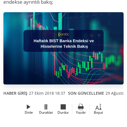
endekse ayrıntılı bakış;
HABER GİRİŞ
27 Ekim 2018 18:37
SON GÜNCELLEME
29 Ağustos
Dinle
Duraklat
Durdur
Yazdır
Boyut