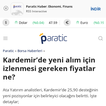
Paratic Haber: Ekonomi, Finans
İNDİR
RSS Interactive
(%0.04)
47.59
(%0.19)
Dolar
Euro
Paratic
»
Borsa Haberleri
»
Kardemir’de yeni alım için
izlenmesi gereken fiyatlar
ne?
Ata Yatırım analistleri, Kardemir’de 25,90 desteğinin
yeni pozisyonlar için belirleyici olacağını belirtti. İşte
detaylar;