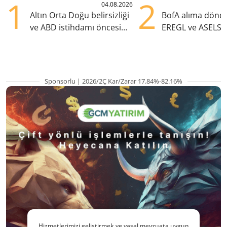
1
2
04.08.2026
Altın Orta Doğu belirsizliği
BofA alıma dönd
ve ABD istihdamı öncesi
EREGL ve ASELS 
yükselişte
eklendi
Sponsorlu | 2026/2Ç Kar/Zarar 17.84%-82.16%
Hizmetlerimizi geliştirmek ve yasal mevzuata uygun