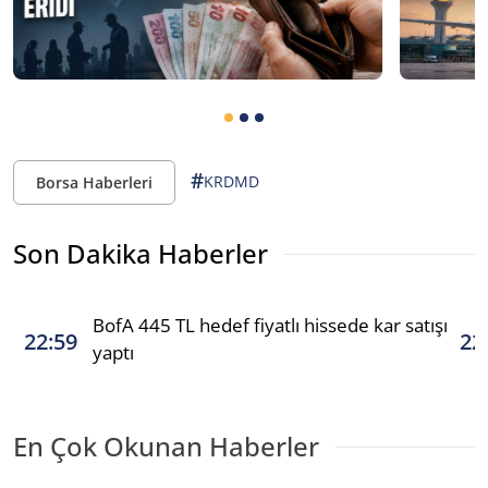
#
KRDMD
Borsa Haberleri
Son Dakika Haberler
BofA 445 TL hedef fiyatlı hissede kar satışı
22:59
22
yaptı
En Çok Okunan Haberler