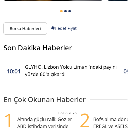
#
Hedef Fiyat
Borsa Haberleri
Son Dakika Haberler
GLYHO, Lizbon Yolcu Limanı'ndaki payını
10:01
09
yüzde 60'a çıkardı
En Çok Okunan Haberler
1
2
06.08.2026
Altında güçlü ralli: Gözler
BofA alıma dönd
ABD istihdam verisinde
EREGL ve ASELS 