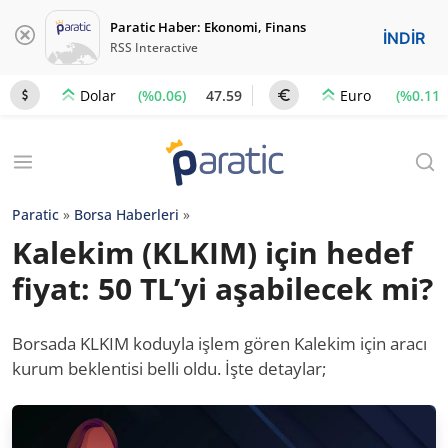
Paratic Haber: Ekonomi, Finans
İNDİR
RSS Interactive
(%0.06)
47.59
(%0.11)
Dolar
Euro
Paratic
»
Borsa Haberleri
»
Kalekim (KLKIM) için hedef
fiyat: 50 TL’yi aşabilecek mi?
Borsada KLKIM koduyla işlem gören Kalekim için aracı
kurum beklentisi belli oldu. İşte detaylar;