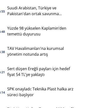
Suudi Arabistan, Türkiye ve
5:55
Pakistan'dan ortak savunma
anlaşması
Yüzde 98 yükselen Kaplamin’den
5:48
temettü duyurusu
TAV Havalimanları'na kurumsal
5:38
yönetim notunda artış
Sert düşen Ereğli payları için hedef
5:21
fiyat 54 TL’ye yaklaştı
SPK onayladı: Teknika Plast halka arz
5:14
süreci başlıyor