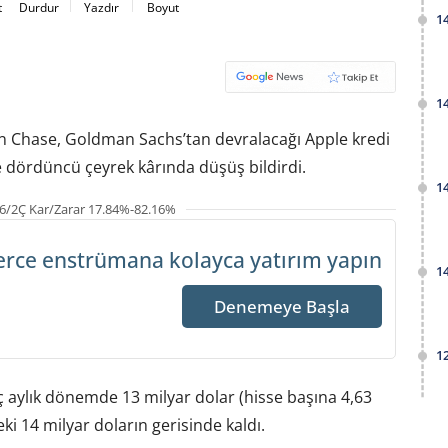
t
Durdur
Yazdır
Boyut
1
1
 Chase, Goldman Sachs’tan devralacağı Apple kredi
yle dördüncü çeyrek kârında düşüş bildirdi.
1
6/2Ç Kar/Zarar 17.84%-82.16%
erce enstrümana
kolayca yatırım yapın
1
Denemeye Başla
1
ç aylık dönemde 13 milyar dolar (hisse başına 4,63
ki 14 milyar doların gerisinde kaldı.