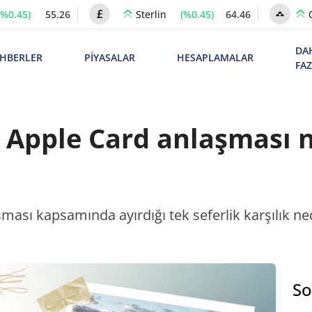
(%0.45)
55.26
(%0.45)
64.46
Sterlin
DA
HBERLER
PİYASALAR
HESAPLAMALAR
FA
ı Apple Card anlaşması 
ası kapsamında ayırdığı tek seferlik karşılık n
So