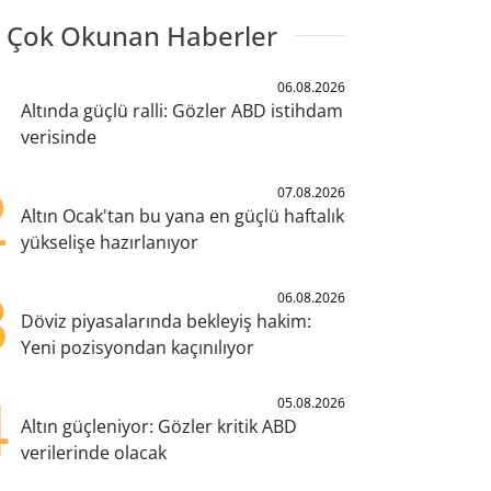
 Çok Okunan Haberler
1
06.08.2026
Altında güçlü ralli: Gözler ABD istihdam
verisinde
2
07.08.2026
Altın Ocak'tan bu yana en güçlü haftalık
yükselişe hazırlanıyor
3
06.08.2026
Döviz piyasalarında bekleyiş hakim:
Yeni pozisyondan kaçınılıyor
4
05.08.2026
Altın güçleniyor: Gözler kritik ABD
verilerinde olacak