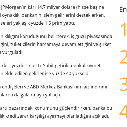
e JPMorgan’ın kârı 14,7 milyar dolara (hisse başına
En
i oynaklık, bankanın işlem gelirlerini desteklerken,
seleri yaklaşık yüzde 1,5 prim yaptı.
klılığını koruduğunu belirterek, iş gücü piyasasında
ni, tüketicilerin harcamaya devam ettiğini ve şirket
ı vurguladı.
leri yüzde 17 arttı. Sabit getirili menkul kıymet
n elde edilen gelirler ise yüzde 40 yükseldi.
 endişeleri ve ABD Merkez Bankası’nın faiz indirimi
alarda dalgalanmaya yol açtı.
kartı pazarındaki konumunu güçlendirirken, banka bu
ık kredi zarar karşılığı ayırmayı planladığını açıkladı.