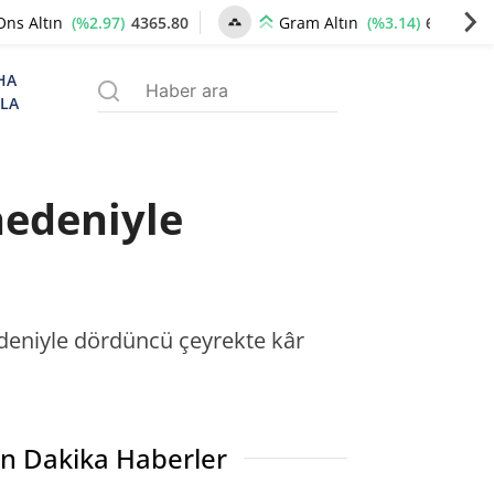
(%2.97)
4365.80
(%3.14)
6696.20
Ons Altın
Gram Altın
HA
ZLA
nedeniyle
edeniyle dördüncü çeyrekte kâr
n Dakika Haberler