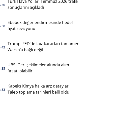
Türk Hava Yolları Temmuz 2026 trafik
4:50
sonuçlarını açıkladı
Ebebek değerlendirmesinde hedef
4:50
fiyat revizyonu
Trump: FED’de faiz kararları tamamen
4:42
Warsh’a bağlı değil
UBS: Geri çekilmeler altında alım
4:35
fırsatı olabilir
Kapeks Kimya halka arz detayları:
2:53
Talep toplama tarihleri belli oldu