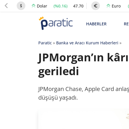
(%0.16)
47.70
Dolar
Euro
HABERLER
RE
Paratic
»
Banka ve Aracı Kurum Haberleri
»
JPMorgan’ın kâr
geriledi
JPMorgan Chase, Apple Card anlaşm
düşüşü yaşadı.