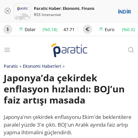
Paratic Haber: Ekonomi, Finans
İNDİR
RSS Interactive
(%0.18)
47.71
(%0.32)
Dolar
Euro
Paratic
»
Ekonomi Haberleri
»
Japonya’da çekirdek
enflasyon hızlandı: BOJ’un
faiz artışı masada
Japonya'nın çekirdek enflasyonu Ekim'de beklentilere
paralel yüzde 3'e çıktı. BOJ'un Aralık ayında faiz artışı
yapma ihtimalini güçlendirdi.