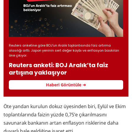
Reuters anketine göre BOJ'un Aralık toplantısında faiz artırma
olasılığı arttı. Japon yeninin sert değer kaybı ve enflasyon baskıları
öne çıkıyor.
Reuters anketi: BOJ Aralık’ta faiz
artışına yaklaşıyor
Haberi Görüntüle ➜
Öte yandan kurulun dokuz üyesinden biri, Eylül ve Ekim
toplantılarında faizin yüzde 0,75’e çıkarılmasını
savunarak bankanın artan enflasyon risklerine daha
duyarlı hale geldiğine işaret etti.