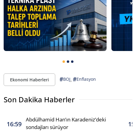
#
#
,
BOJ
Enflasyon
Ekonomi Haberleri
Son Dakika Haberler
Abdülhamid Han’ın Karadeniz’deki
16:59
15
sondajları sürüyor