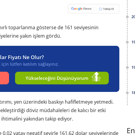
2
ırlı toparlanma gösterse de 161 seviyesinin
iyelerine yakın işlem gördü.
1
lar Fiyatı Ne Olur?
için lütfen katılım sağlayınız.
1
Yükseleceğini Düşünüyorum
1
tırımı, yen üzerindeki baskıyı hafifletmeye yetmedi.
ekleştirdiği döviz müdahaleleri de kalıcı bir etki
ihtimalini yakından takip ediyor.
En
 0,02 yatay negatif seyirle 161,62 dolar seviyelerinde