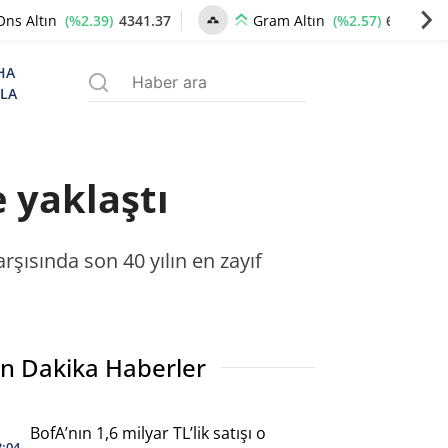
(%2.39)
4341.37
(%2.57)
6659.77
Ons Altın
Gram Altın
HA
ZLA
e yaklaştı
şısında son 40 yılın en zayıf
n Dakika Haberler
BofA’nın 1,6 milyar TL’lik satışı o
3:04