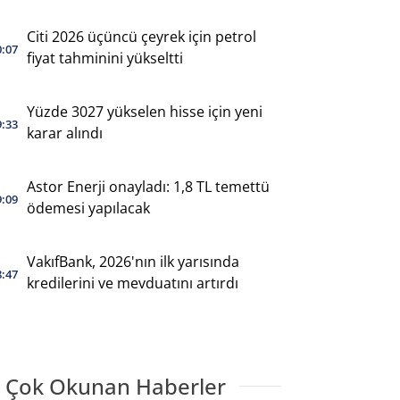
Citi 2026 üçüncü çeyrek için petrol
0:07
fiyat tahminini yükseltti
Yüzde 3027 yükselen hisse için yeni
9:33
karar alındı
Astor Enerji onayladı: 1,8 TL temettü
9:09
ödemesi yapılacak
VakıfBank, 2026'nın ilk yarısında
8:47
kredilerini ve mevduatını artırdı
 Çok Okunan Haberler