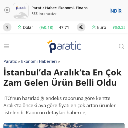
Paratic Haber: Ekonomi, Finans
İNDİR
RSS Interactive
(%0.18)
47.71
(%0.32)
Dolar
Euro
Paratic
»
Ekonomi Haberleri
»
İstanbul’da Aralık’ta En Çok
Zam Gelen Ürün Belli Oldu
İTO'nun hazırladığı endeks raporuna göre kentte
Aralık'ta önceki aya göre fiyatı en çok artan ürünler
listelendi. Raporun detayları haberde;