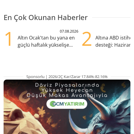
En Çok Okunan Haberler
1
2
07.08.2026
Altın Ocak'tan bu yana en
Altına ABD istih
güçlü haftalık yükselişe
desteği: Haziran
hazırlanıyor
yana en yüksek s
Sponsorlu | 2026/2Ç Kar/Zarar 17.84%-82.16%