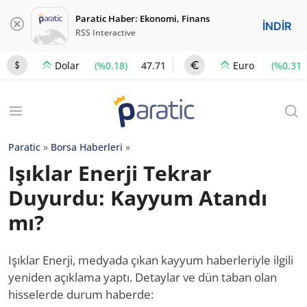
Paratic Haber: Ekonomi, Finans
İNDİR
RSS Interactive
(%0.18)
47.71
(%0.31)
Dolar
Euro
Paratic
»
Borsa Haberleri
»
Işıklar Enerji Tekrar
Duyurdu: Kayyum Atandı
mı?
Işıklar Enerji, medyada çıkan kayyum haberleriyle ilgili
yeniden açıklama yaptı. Detaylar ve dün taban olan
hisselerde durum haberde: