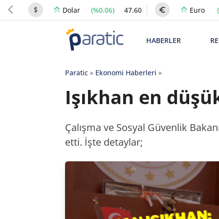
(%0.06)
47.60
Dolar
Euro
HABERLER
RE
Paratic
»
Ekonomi Haberleri
»
Işıkhan en düşük 
Çalışma ve Sosyal Güvenlik Bakanı 
etti. İşte detaylar;