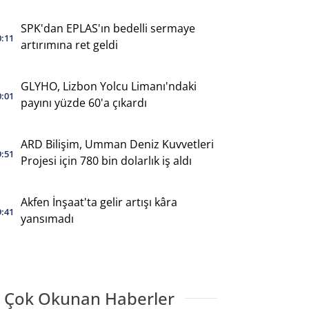
SPK'dan EPLAS'ın bedelli sermaye
0:11
artırımına ret geldi
GLYHO, Lizbon Yolcu Limanı'ndaki
0:01
payını yüzde 60'a çıkardı
ARD Bilişim, Umman Deniz Kuvvetleri
9:51
Projesi için 780 bin dolarlık iş aldı
Akfen İnşaat'ta gelir artışı kâra
9:41
yansımadı
 Çok Okunan Haberler