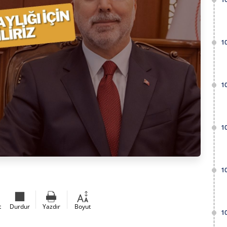
1
1
1
1
t
Durdur
Yazdır
Boyut
1