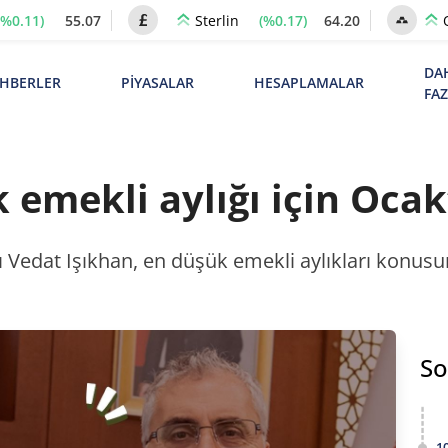
(%0.11)
55.07
(%0.17)
64.20
Sterlin
DA
HBERLER
PİYASALAR
HESAPLAMALAR
FA
emekli aylığı için Ocak’
Vedat Işıkhan, en düşük emekli aylıkları konusun
So
1