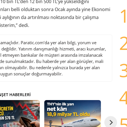
0 bin TL’den 12 bin 500 TL’ye yükseldiğini
anları belli olduktan sonra Ocak ayında yine Ekonomi
ylığının da artırılması noktasında bir çalışma
sterim,” dedi.
maçlıdır. Paratic.com’da yer alan bilgi, yorum ve
değildir. Yatırım danışmanlığı hizmeti, aracı kurumlar,
l etmeyen bankalar ile müşteri arasında imzalanacak
de sunulmaktadır. Bu haberde yer alan görüşler, mali
gun olmayabilir. Bu nedenle yalnızca burada yer alan
i uygun sonuçlar doğurmayabilir.
ŞET HABERLERI