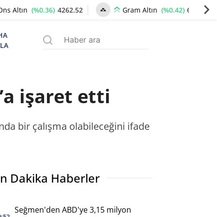
(%0.36)
4262.52
(%0.42)
6523.05
Ons Altın
Gram Altın
HA
ZLA
a işaret etti
da bir çalışma olabileceğini ifade
n Dakika Haberler
Seğmen'den ABD'ye 3,15 milyon
0:52