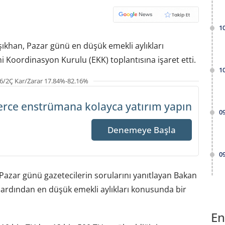
1
şıkhan, Pazar günü en düşük emekli aylıkları
Koordinasyon Kurulu (EKK) toplantısına işaret etti.
1
6/2Ç Kar/Zarar 17.84%-82.16%
erce enstrümana
kolayca yatırım yapın
0
Denemeye Başla
0
Pazar günü gazetecilerin sorularını yanıtlayan Bakan
 ardından en düşük emekli aylıkları konusunda bir
En