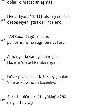
dolarlık ihracat anlaşması
Hedef fiyat 313 TL! Holdingi en fazla
0:43
destekleyen iştirakler incelendi
TAB Gıda'da güçlü satış
0:42
performansına rağmen net kâr
geriledi
Almanya'da sanayi siparişleri
0:33
Haziran'da beklentileri aştı
Döviz piyasalarında bekleyiş hakim:
0:21
Yeni pozisyondan kaçınılıyor
Şekerbank'ın aktif büyüklüğü 290
0:12
milyar TL'yi aştı