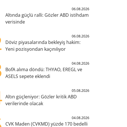
1
06.08.2026
Altında güçlü ralli: Gözler ABD istihdam
verisinde
2
06.08.2026
Döviz piyasalarında bekleyiş hakim:
Yeni pozisyondan kaçınılıyor
3
04.08.2026
BofA alıma döndü: THYAO, EREGL ve
ASELS sepete eklendi
4
05.08.2026
Altın güçleniyor: Gözler kritik ABD
verilerinde olacak
5
04.08.2026
CVK Maden (CVKMD) yüzde 170 bedelli