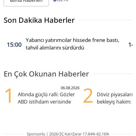
Borsa Haberleri
Son Dakika Haberler
Yabancı yatırımcılar hissede frene bastı,
15:00
14
tahvil alımlarını sürdürdü
En Çok Okunan Haberler
1
2
06.08.2026
Altında güçlü ralli: Gözler
Döviz piyasaları
ABD istihdam verisinde
bekleyiş hakim: Y
pozisyondan kaçı
Sponsorlu | 2026/2Ç Kar/Zarar 17.84%-82.16%