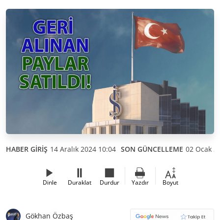
HABER GİRİŞ
14 Aralık 2024 10:04
SON GÜNCELLEME
02 Ocak 2
Dinle
Duraklat
Durdur
Yazdır
Boyut
Gökhan Özbaş