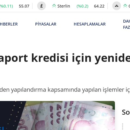
(%0.11)
55.07
(%0.2)
64.22
Sterlin
DA
HBERLER
PİYASALAR
HESAPLAMALAR
FA
aport kredisi için yeni
niden yapılandırma kapsamında yapılan işlemler i
So