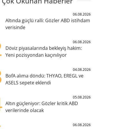
 Çok Okunan Haberler
1
06.08.2026
Altında güçlü ralli: Gözler ABD istihdam
verisinde
2
06.08.2026
Döviz piyasalarında bekleyiş hakim:
Yeni pozisyondan kaçınılıyor
3
04.08.2026
BofA alıma döndü: THYAO, EREGL ve
ASELS sepete eklendi
4
05.08.2026
Altın güçleniyor: Gözler kritik ABD
verilerinde olacak
06.08.2026