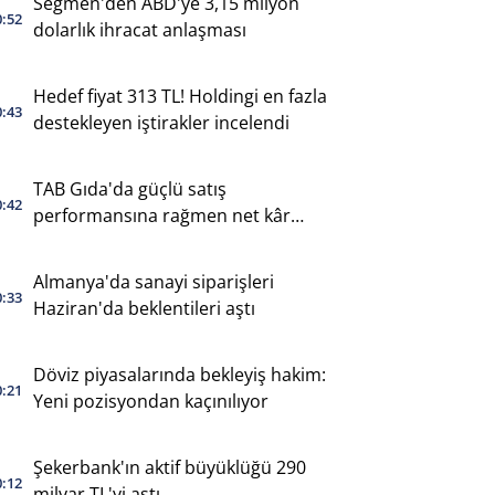
Seğmen'den ABD'ye 3,15 milyon
0:52
dolarlık ihracat anlaşması
Hedef fiyat 313 TL! Holdingi en fazla
0:43
destekleyen iştirakler incelendi
TAB Gıda'da güçlü satış
0:42
performansına rağmen net kâr
geriledi
Almanya'da sanayi siparişleri
0:33
Haziran'da beklentileri aştı
Döviz piyasalarında bekleyiş hakim:
0:21
Yeni pozisyondan kaçınılıyor
Şekerbank'ın aktif büyüklüğü 290
0:12
milyar TL'yi aştı