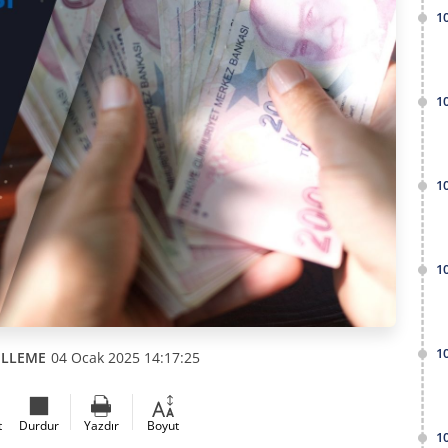
1
1
1
1
1
ELLEME
04 Ocak 2025 14:17:25
t
Durdur
Yazdır
Boyut
1