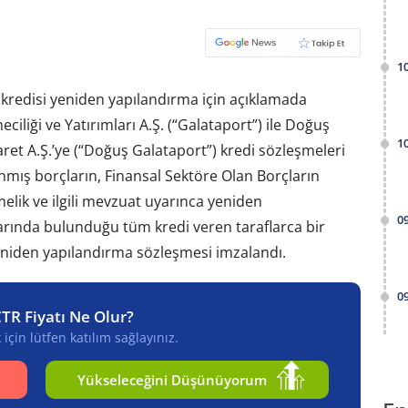
1
 kredisi yeniden yapılandırma için açıklamada
iliği ve Yatırımları A.Ş. (“Galataport”) ile Doğuş
1
ret A.Ş.’ye (“Doğuş Galataport”) kredi sözleşmeleri
anmış borçların, Finansal Sektöre Olan Borçların
lik ve ilgili mevzuat uyarınca yeniden
0
alarında bulunduğu tüm kredi veren taraflarca bir
eniden yapılandırma sözleşmesi imzalandı.
0
CTR Fiyatı Ne Olur?
için lütfen katılım sağlayınız.
Yükseleceğini Düşünüyorum