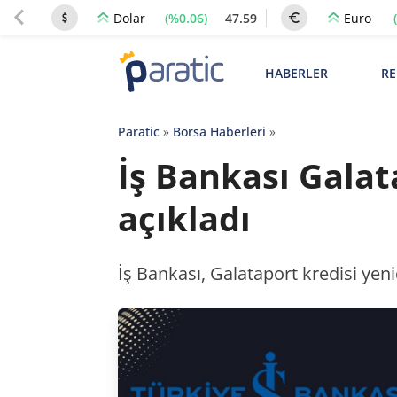
(%0.06)
47.59
Dolar
Euro
HABERLER
RE
Paratic
»
Borsa Haberleri
»
İş Bankası Galat
açıkladı
İş Bankası, Galataport kredisi ye