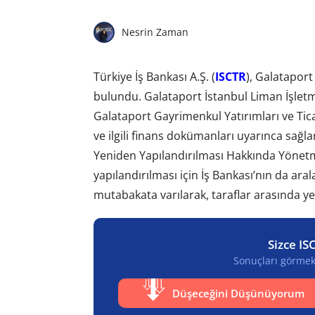
Nesrin Zaman
Türkiye İş Bankası A.Ş. (
ISCTR
), Galataport
bulundu. Galataport İstanbul Liman İşletmec
Galataport Gayrimenkul Yatırımları ve Tica
ve ilgili finans dokümanları uyarınca sağl
Yeniden Yapılandırılması Hakkında Yönetme
yapılandırılması için İş Bankası’nın da ar
mutabakata varılarak, taraflar arasında y
Sizce IS
Sonuçları görmek 
Düşeceğini Düşünüyorum