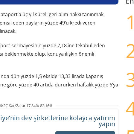
En
aport’a üç yıl süreli geri alım hakkı tanınmak
emsil eden payların yüzde 49’u kredi veren
ınacak.
port sermayesinin yüzde 7,18’ine tekabül eden
ı beklenmekte olup, konuya ilişkin önemli
ğında dün yüzde 1,5 ekside 13,33 lirada kapanış
ine göre yüzde 40 artıda dururken haftalık yüzde 6’ya
6/2Ç Kar/Zarar 17.84%-82.16%
iye’nin dev şirketlerine
kolayca yatırım
yapın