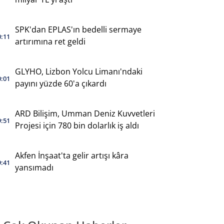
SPK'dan EPLAS'ın bedelli sermaye
0:11
artırımına ret geldi
GLYHO, Lizbon Yolcu Limanı'ndaki
0:01
payını yüzde 60'a çıkardı
ARD Bilişim, Umman Deniz Kuvvetleri
9:51
Projesi için 780 bin dolarlık iş aldı
Akfen İnşaat'ta gelir artışı kâra
9:41
yansımadı