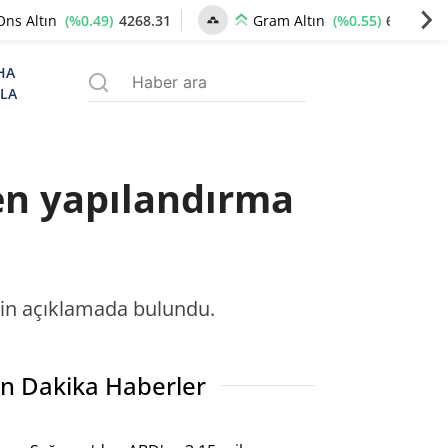
(%0.49)
4268.31
(%0.55)
6531.90
Ons Altın
Gram Altın
HA
ZLA
den yapılandırma
çin açıklamada bulundu.
n Dakika Haberler