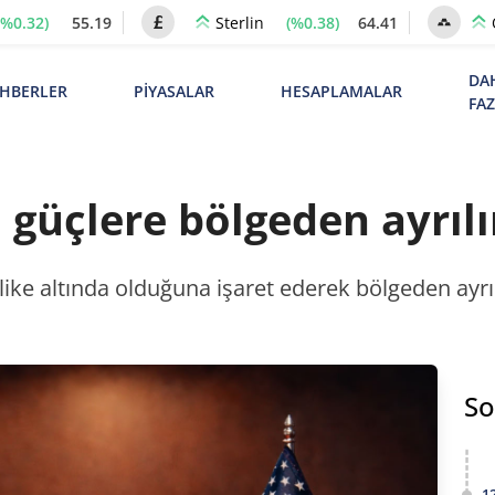
(%0.32)
55.19
(%0.38)
64.41
Sterlin
DA
HBERLER
PİYASALAR
HESAPLAMALAR
FA
 güçlere bölgeden ayrılı
like altında olduğuna işaret ederek bölgeden ayrıl
So
1