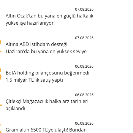
1
07.08.2026
Altın Ocak'tan bu yana en güçlü haftalık
yükselişe hazırlanıyor
2
07.08.2026
Altına ABD istihdam desteği:
Haziran’da bu yana en yüksek seviye
3
06.08.2026
BofA holding bilançosunu beğenmedi:
1,5 milyar TL’lik satış yaptı
4
06.08.2026
Çitlekçi Mağazacılık halka arz tarihleri
açıklandı
5
06.08.2026
Gram altın 6500 TL’ye ulaştı! Bundan