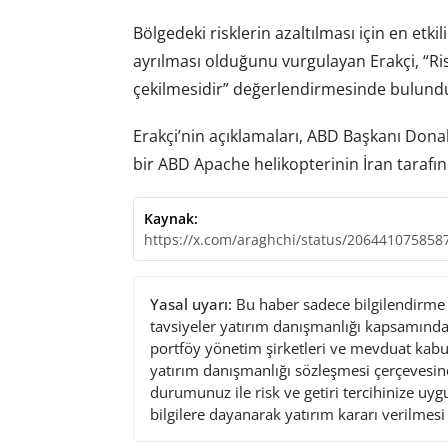
Bölgedeki risklerin azaltılması için en etk
ayrılması olduğunu vurgulayan Erakçi, “Ris
çekilmesidir” değerlendirmesinde bulund
Erakçi’nin açıklamaları, ABD Başkanı Do
bir ABD Apache helikopterinin İran taraf
Kaynak:
https://x.com/araghchi/status/206441075858
Yasal uyarı:
Bu haber sadece bilgilendirme a
tavsiyeler yatırım danışmanlığı kapsamında 
portföy yönetim şirketleri ve mevduat kabu
yatırım danışmanlığı sözleşmesi çerçevesin
durumunuz ile risk ve getiri tercihinize uy
bilgilere dayanarak yatırım kararı verilmes