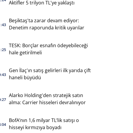
Aktifler 5 trilyon TL'ye yaklaştı
Beşiktaş'ta zarar devam ediyor:
1:43
Denetim raporunda kritik uyarılar
TESK: Borçlar esnafın ödeyebileceği
1:25
hale getirilmeli
Gen İlaç'ın satış gelirleri ilk yarıda çift
0:43
haneli büyüdü
Alarko Holding'den stratejik satın
0:27
alma: Carrier hisseleri devralınıyor
BofA’nın 1,6 milyar TL’lik satışı o
3:04
hisseyi kırmızıya boyadı