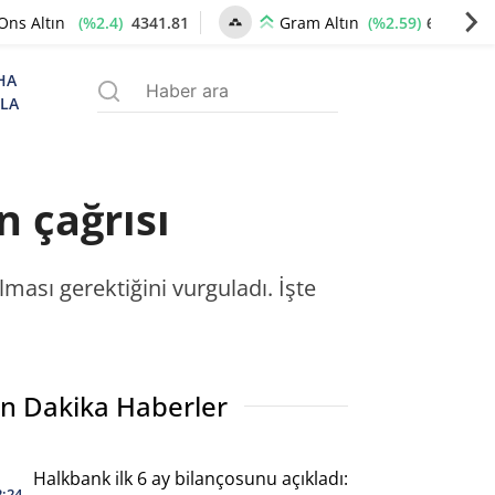
(%2.4)
4341.81
(%2.59)
6660.55
Ons Altın
Gram Altın
HA
ZLA
n çağrısı
ması gerektiğini vurguladı. İşte
n Dakika Haberler
Halkbank ilk 6 ay bilançosunu açıkladı:
2:24