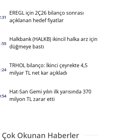
EREGL için 2Ç26 bilanço sonrası
2:31
açıklanan hedef fiyatlar
Halkbank (HALKB) ikincil halka arz için
1:55
düğmeye bastı
TRHOL bilanço: İkinci çeyrekte 4,5
1:24
milyar TL net kar açıkladı
Hat-San Gemi yılın ilk yarısında 370
0:54
milyon TL zarar etti
 Çok Okunan Haberler