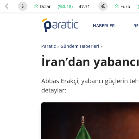
(%0.18)
47.71
Dolar
Euro
HABERLER
RE
Paratic
»
Gündem Haberleri
»
İran’dan yabancı
Abbas Erakçi, yabancı güçlerin teh
detaylar;