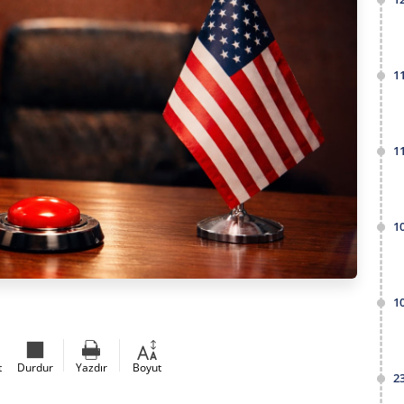
1
1
1
1
t
Durdur
Yazdır
Boyut
2